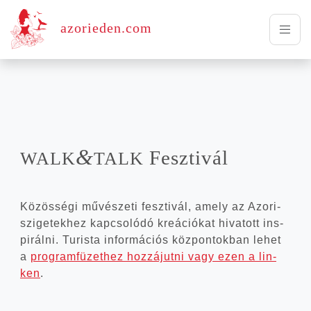
azorieden.com
&
Fesz­ti­vál
WALK
TALK
Közös­sé­gi művé­sze­ti fesz­ti­vál, amely az Azori-
szigetekhez kap­cso­ló­dó kre­á­ci­ó­kat hiva­tott ins­
pi­rál­ni. Turis­ta infor­má­ci­ós köz­pon­tok­ban lehet
a
prog­ram­fü­zet­hez hoz­zá­jut­ni vagy ezen a lin­
ken
.