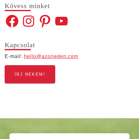
Kövess min­ket
Facebook
Instagram
Pinterest
YouTube
Kap­cso­lat
E‑mail:
hello@​azorieden.​com
ÍRJ NEKEM!