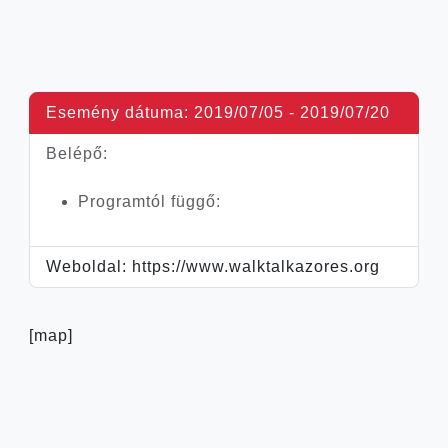
Esemény dátuma:
2019/07/05
-
2019/07/20
Belépő:
Prog­ram­tól függő:
Weboldal:
https://www.walktalkazores.org
[map]