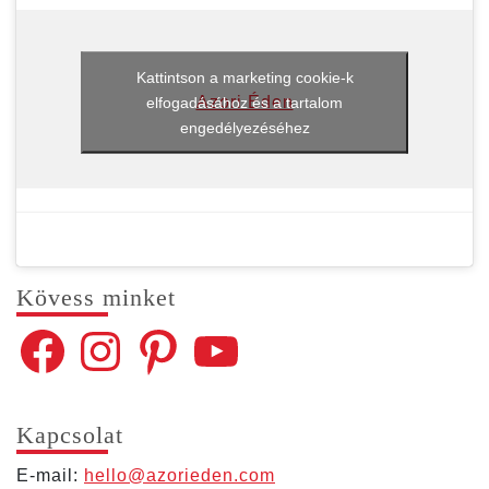
Kattintson a marketing cookie-k
Azori Éden
elfogadásához és a tartalom
engedélyezéséhez
Kövess min­ket
Facebook
Instagram
Pinterest
YouTube
Kap­cso­lat
E‑mail:
hello@​azorieden.​com