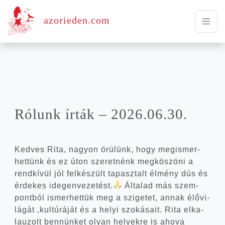
azorieden.com
Rólunk írták – 2026.06.30.
Ked­ves Rita, nagyon örü­lünk, hogy meg­is­mer­
het­tünk és ez úton sze­ret­nénk meg­kö­szö­ni a
rend­kí­vül jól fel­ké­szült tapasz­talt élmény dús és
érde­kes ide­gen­ve­ze­tést.
Álta­lad más szem­
pont­ból ismer­het­tük meg a szi­ge­tet, annak élő­vi­
lá­gát ‚kul­tú­rá­ját és a helyi szo­ká­sa­it. Rita elka­
la­u­zolt ben­nün­ket olyan helyek­re is aho­va