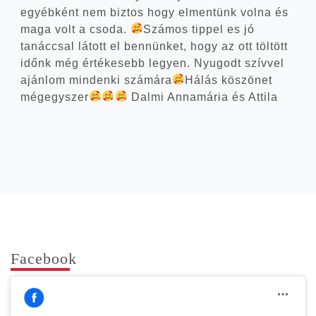
egyéb­ként nem biz­tos hogy elmen­tünk vol­na és
maga volt a cso­da.
Szá­mos tip­pel es jó
tanáccsal látott el ben­nün­ket, hogy az ott töl­tött
időnk még érté­ke­sebb legyen. Nyu­godt szív­vel
aján­lom min­den­ki számára
Hálás köszö­net
még­egy­szer
Dal­mi Anna­má­ria és Attila
Face­book