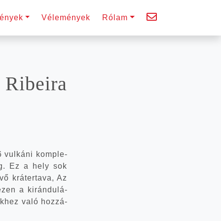
é­nyek
Véle­mé­nyek
Rólam
Ribe­i­ra
6 vul­ká­ni komp­le­
eg. Ez a hely sok
vő krá­ter­ta­va, Az
ezen a kirán­du­lá­
ek­hez való hoz­zá­