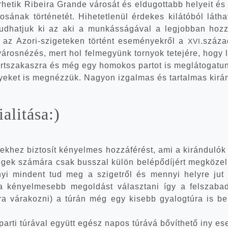
he­tik Ribe­i­ra Gran­de váro­sát és eldu­got­tabb helye­it és
­sá­nak tör­té­ne­tét. Hihe­tet­le­nül érde­kes kilá­tó­ból lát­
ud­hat­juk ki az aki a mun­kás­sá­gá­val a leg­job­ban hoz­z
k az Azori-szigeteken tör­tént ese­mé­nyek­ről a
.száza
XVI
áros­né­zés, mert hol fel­me­gyünk tor­nyok tete­jé­re, hogy l
part­sza­kasz­ra és még egy homo­kos par­tot is meg­lá­to­ga­
nye­ket is meg­néz­zük. Nagyon izgal­mas és tar­tal­mas kir
a­li­tá­sa:)
k­hez biz­to­sít kényel­mes hoz­zá­fé­rést, ami a kirán­du­ló
­gek szá­má­ra csak busszal külön belé­pő­dí­jért meg­kö­ze­lít
i min­dent tud meg a szi­get­ről és mennyi hely­re jut e
kényel­me­sebb meg­ol­dást válasz­ta­ni így a fel­sza­ba­
a vára­koz­ni) a túrán még egy kisebb gya­log­tú­ra is be
 par­ti túrá­val együtt egész napos túrá­vá bővít­he­tő iny ese