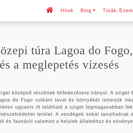
Hírek
Blog
Túrák, Ese­m
köze­pi túra Lagoa do Fogo, 
és a meg­le­pe­tés vízesés
i­get közép­ső részé­nek fel­fe­de­zés­ere irá­nyul. A szi­get 
goa do Fogo vul­ká­ni tavat és kör­nyé­két ismer­jük m
te­les ugyan­is itt talál­ha­tó a szi­get leg­ma­ga­sab­ban fek­
­mé­szet­vé­del­mi terü­let. A ven­dé­gek sokat tanul­hat­nak 
­ról és fau­ná­ról vala­mint a helyi­ek álla­tok­hoz és növé­ny