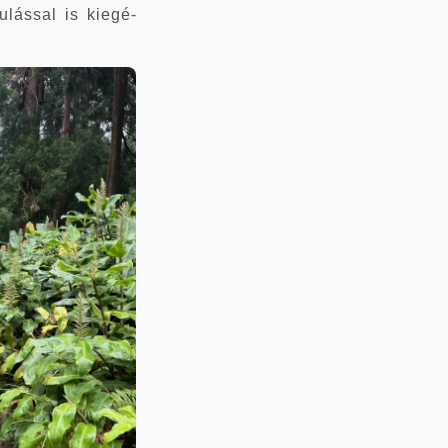
u­lás­sal is kiegé­