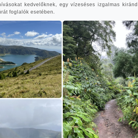
í­vá­so­kat ked­ve­lők­nek, egy víz­esé­ses izgal­mas kirán­d
 túrát fog­la­lók esetében.