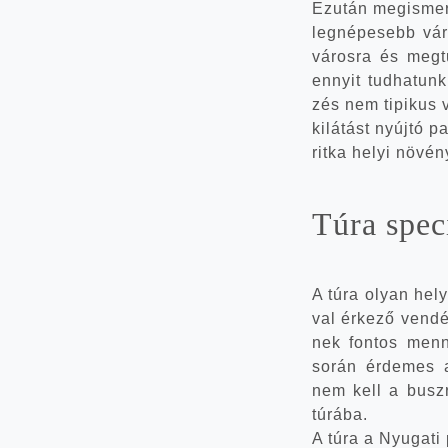
Ezután meg­is­mer­
leg­né­pe­sebb váro
város­ra és meg­t
ennyit tud­ha­tun
zés nem tipi­kus v
kilá­tást nyúj­tó 
rit­ka helyi növé­
Túra spe­ci­
A túra olyan helye
val érke­ző ven­dé
nek fon­tos menny
során érde­mes a 
nem kell a busz­r
túrá­ba.
A túra a Nyu­ga­ti