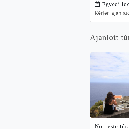
Egyedi id
Kérjen ajánlat
Ajánlott tú
Nor­des­te túra