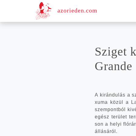
azorieden.com
Szi­get 
Gran­de 
A kirán­du­lás a sz
xu­ma közül a La
szem­pont­ból kivé­
egész terü­let ter
son a helyi fló­rá
ál­lá­sá­ról.