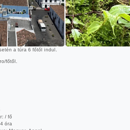
se­tén a túra 6 főtől indul.
o/főtől.
ő
r:
/ fő
:
4
óra