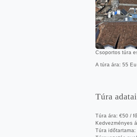
Cso­por­tos túra e
A túra ára: 55 Eur
Túra adatai
Túra ára:
€50
/ f
Kedvezményes á
Túra időtartama