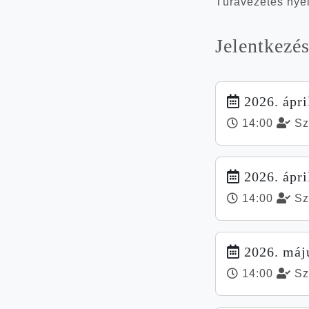
Túravezetés nye
Jelentkezé
2026. ápril
14:00
Sz
2026. ápril
14:00
Sz
2026. máju
14:00
Sz