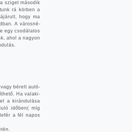
 a szi­get máso­dik
ha­tunk rá kör­ben a
á­já­rult, hogy ma
dban. A város­né­
e egy cso­dá­la­tos
tunk, ahol a nagyon
ándulás.
k vagy bérelt autó­
­he­tő. Ha vala­ki­
l a kirán­du­lá­sa
du­ló idő­ben( míg
le­fér a fél napos
­tén.