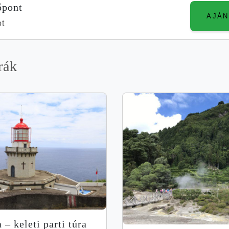
őpont
ot
rák
 – kele­ti par­ti túra