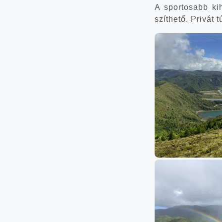
A spor­to­sabb kih
szít­he­tő. Pri­vát