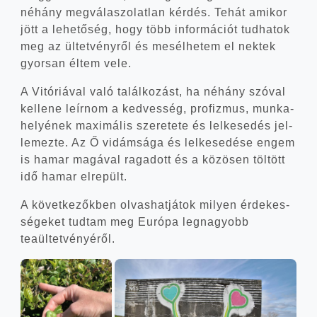
néhány meg­vá­la­szo­lat­lan kér­dés. Tehát ami­kor
jött a lehe­tő­ség, hogy több infor­má­ci­ót tud­ha­tok
meg az ültet­vény­ről és mesél­he­tem el nek­tek
gyor­san éltem vele.
A Vitó­ri­á­val való talál­ko­zást, ha néhány szó­val
kel­le­ne leír­nom a ked­ves­ség, pro­fiz­mus, mun­ka­
he­lyé­nek maxi­má­lis sze­re­te­te és lel­ke­se­dés jel­
le­mez­te. Az Ő vidám­sá­ga és lel­ke­se­dé­se engem
is hamar magá­val raga­dott és a közö­sen töl­tött
idő hamar elrepült.
A követ­ke­zők­ben olvas­hat­já­tok milyen érde­kes­
sé­ge­ket tud­tam meg Euró­pa leg­na­gyobb
teaültetvényéről.