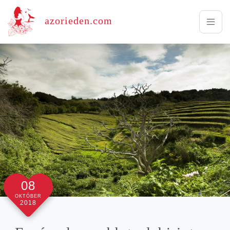
azorieden.com
08
OKTÓBER
2018