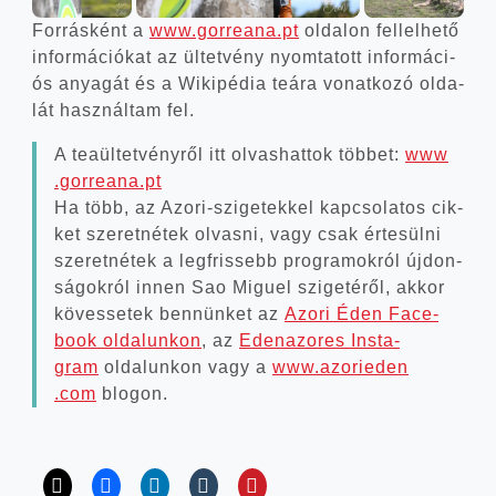
For­rás­ként a
www​.gor​re​a​na​.pt
olda­lon fel­lel­he­tő
infor­má­ci­ó­kat az ültet­vény nyom­ta­tott infor­má­ci­
ós anya­gát és a Wiki­pé­dia teá­ra vonat­ko­zó olda­
lát hasz­nál­tam fel.
A tea­ül­tet­vény­ről itt olvas­hat­tok töb­bet:
www​
.gor​re​a​na​.pt
Ha több, az Azori-szigetekkel kap­cso­la­tos cik­
ket sze­ret­né­tek olvas­ni, vagy csak érte­sül­ni
sze­ret­né­tek a leg­fris­sebb prog­ra­mok­ról újdon­
sá­gok­ról innen Sao Miguel szi­ge­té­ről, akkor
köves­se­tek ben­nün­ket az
Azo­ri Éden Face­
book olda­lun­kon
, az
Eden­az­or­es Ins­ta­
gram
olda­lun­kon vagy a
www​.azorie​den​
.com
blogon.