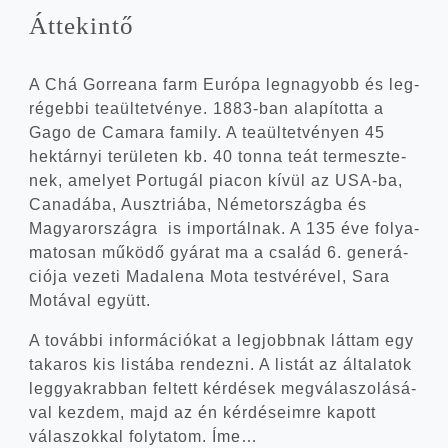
Átte­kin­tő
A Chá Gor­re­a­na farm Euró­pa leg­na­gyobb és leg­
ré­geb­bi tea­ül­tet­vé­nye. 1883-ban ala­pí­tot­ta a
Gago de Cama­ra family. A tea­ül­tet­vé­nyen 45
hek­tár­nyi terü­le­ten kb. 40 ton­na teát ter­mesz­te­
nek, ame­lyet Por­tu­gál pia­con kívül az USA-ba,
Cana­dá­ba, Auszt­ri­á­ba, Német­or­szág­ba és
Magyar­or­szág­ra is impor­tál­nak. A 135 éve folya­
ma­to­san műkö­dő gyá­rat ma a csa­lád 6. gene­rá­
ci­ó­ja veze­ti Mada­le­na Mota test­vé­ré­vel, Sara
Motá­val együtt.
A továb­bi infor­má­ci­ó­kat a leg­jobb­nak lát­tam egy
taka­ros kis lis­tá­ba ren­dez­ni. A lis­tát az álta­la­tok
leg­gyak­rab­ban fel­tett kér­dé­sek meg­vá­la­szo­lá­sá­
val kez­dem, majd az én kér­dé­se­im­re kapott
vála­szok­kal foly­ta­tom. Íme…