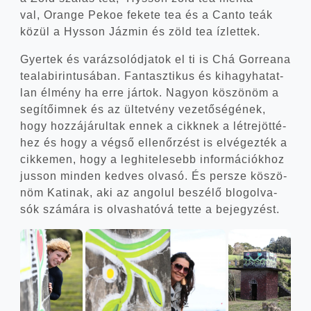
val, Orange Pekoe feke­te tea és a Can­to teák
közül a Hys­son Jáz­min és zöld tea ízlettek.
Gyer­tek és vará­zso­lód­ja­tok el ti is Chá Gor­re­a­na
tea­la­bi­rin­tu­sá­ban. Fan­tasz­ti­kus és kihagy­ha­tat­
lan élmény ha erre jár­tok. Nagyon köszö­nöm a
segí­tő­im­nek és az ültet­vény veze­tő­sé­gé­nek,
hogy hoz­zá­já­rul­tak ennek a cikk­nek a lét­re­jöt­té­
hez és hogy a vég­ső ellen­őr­zést is elvé­gez­ték a
cik­ke­men, hogy a leg­hi­te­le­sebb infor­má­ci­ók­hoz
jus­son min­den ked­ves olva­só. És per­sze köszö­
nöm Kati­nak, aki az ango­lul beszé­lő blog­ol­va­
sók szá­má­ra is olvas­ha­tó­vá tet­te a bejegyzést.