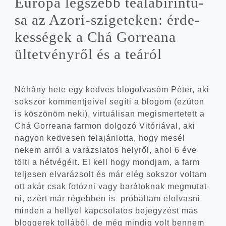
Euró­pa leg­szebb tea­la­bi­rin­tu­
sa az Azori-szigeteken: érde­
kes­sé­gek a Chá Gor­re­a­na
ültet­vény­ről és a teáról
Néhány hete egy ked­ves blog­ol­va­sóm Péter, aki
sok­szor kom­ment­je­i­vel segí­ti a blo­gom (ezúton
is köszö­nöm neki), vir­tu­á­li­san meg­is­mer­te­tett a
Chá Gor­re­a­na far­mon dol­go­zó Vitó­ri­á­val, aki
nagyon ked­ve­sen fel­aján­lot­ta, hogy mesél
nekem arról a varázs­la­tos hely­ről, ahol 6 éve
töl­ti a hét­vé­gé­it. El kell hogy mond­jam, a farm
tel­je­sen elva­rá­zsolt és már elég sok­szor vol­tam
ott akár csak fotóz­ni vagy bará­tok­nak meg­mu­tat­
ni, ezért már régeb­ben is pró­bál­tam elol­vas­ni
min­den a hellyel kap­cso­la­tos bejegy­zést más
blog­ge­rek tol­lá­ból, de még min­dig volt ben­nem