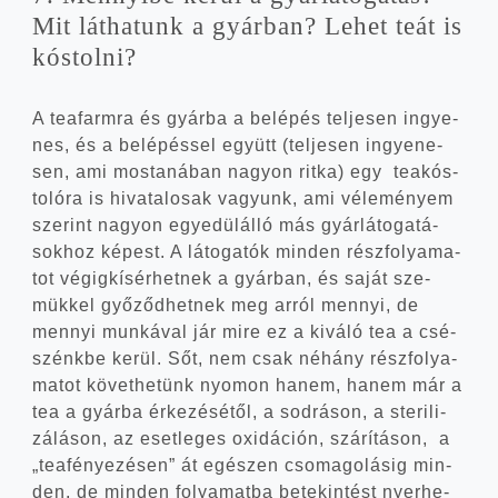
Mit lát­ha­tunk a gyár­ban? Lehet teát is
kóstolni?
A tea­farm­ra és gyár­ba a belé­pés tel­je­sen ingye­
nes, és a belé­pés­sel együtt (tel­je­sen ingye­ne­
sen, ami mos­ta­ná­ban nagyon rit­ka) egy tea­kós­
to­ló­ra is hiva­ta­lo­sak vagyunk, ami véle­mé­nyem
sze­rint nagyon egye­dül­ál­ló más gyár­lá­to­ga­tá­
sok­hoz képest. A láto­ga­tók min­den rész­fo­lya­ma­
tot végig­kí­sér­het­nek a gyár­ban, és saját sze­
mük­kel győ­ződ­het­nek meg arról mennyi, de
mennyi mun­ká­val jár mire ez a kivá­ló tea a csé­
szénk­be kerül. Sőt, nem csak néhány rész­fo­lya­
ma­tot követ­he­tünk nyo­mon hanem, hanem már a
tea a gyár­ba érke­zé­sé­től, a sod­rá­son, a ste­ri­li­
zá­lá­son, az eset­le­ges oxi­dá­ci­ón, szá­rí­tá­son, a
„tea­fé­nye­zé­sen” át egé­szen cso­ma­go­lá­sig min­
den, de min­den folya­mat­ba bete­kin­tést nyer­he­