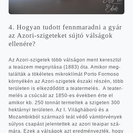
4. Hogyan tudott fenn­ma­rad­ni a gyár
az Azori-szigeteket súj­tó vál­sá­gok
ellenére?
Az Azori-szigetek több vál­sá­gon ment keresz­tül
a tea­üzem meg­nyi­tá­sa (1883) óta. Ami­kor meg­
ta­lál­ták a töké­le­tes mik­ro­klí­mát Por­to For­mo­so
kör­nyé­kén az Azori-szigetek észa­ki részén, több
terü­le­ten is elkez­dő­dött a tea­ter­me­lés. A tea­ter­
me­lés a csú­csát az 1850-es évek­ben érte el
ami­kor kb. 250 ton­nát ter­mel­tek a szi­ge­ten 300
hek­tár­nyi terü­le­ten. Az I. Világ­há­bo­rú és a
Mozam­bik­ból szár­ma­zó teát védő vám­tör­vé­nyek
súlyos csa­pást jelen­tet­tek az azo­ri tea­ipar szá­
má­ra. Ezek a vál­sá­gok azt ered­mé­nyez­ték, hogy