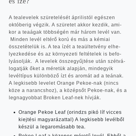
és íze?
A tea­le­ve­lek szü­re­te­lé­sét ápri­lis­tól egé­szen
októ­be­rig vég­zik. A szü­re­tet akkor kez­dik, ami­
kor a tea­ágak több­sé­gén már három levél van.
Min­den levél elté­rő korú és más a kémi­ai
össze­té­te­lük is. A tea ízét a tea­ül­tet­vény elhe­
lyez­ke­dé­se és az kör­nye­ze­ti fel­té­te­lek is befo­
lyá­sol­ják. A leve­lek össze­gyűj­té­se után szét­vá­
lo­gat­ják őket a mére­tük alap­ján, mind­egyik
levél­tí­pus külön­bö­ző ízt és aro­mát ad a teá­nak.
A leg­ki­sebb leve­let Orange Pekoe-nak (nincs
köze a narancs­hoz), a közép­sőt Pekoe-nak, és a
leg­na­gyob­bat Brok­en Leaf-nek hívják.
Orange Pekoe Leaf (orindzs pikó líf vic­ces
kiej­té­si magya­rá­zat­tal) A leg­ki­sebb levél­ből
készül a leg­aro­má­sabb tea.
Pekoe Leaf a köze­pes mére­tű levél. Ebből a