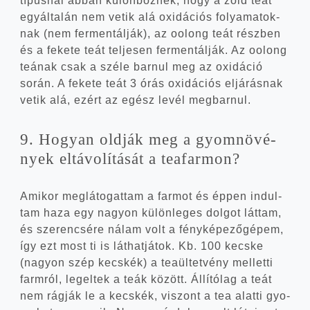
típus­nál abban külön­böz­nek, hogy a zöld teát
egy­ál­ta­lán nem vetik alá oxi­dá­ci­ós folya­ma­tok­
nak (nem fer­men­tál­ják), az oolong teát rész­ben
és a feke­te teát tel­je­sen fer­men­tál­ják. Az oolong
teá­nak csak a szé­le bar­nul meg az oxi­dá­ció
során. A feke­te teát 3 órás oxi­dá­ci­ós eljá­rás­nak
vetik alá, ezért az egész levél megbarnul.
9. Hogyan old­ják meg a gyom­nö­vé­
nyek eltá­vo­lí­tá­sát a teafarmon?
Ami­kor meg­lá­to­gat­tam a far­mot és éppen indul­
tam haza egy nagyon külön­le­ges dol­got lát­tam,
és sze­ren­csé­re nálam volt a fény­ké­pe­ző­gé­pem,
így ezt most ti is lát­hat­já­tok. Kb. 100 kecs­ke
(nagyon szép kecs­kék) a tea­ül­tet­vény mel­let­ti
farm­ról, legel­tek a teák között. Állí­tó­lag a teát
nem rág­ják le a kecs­kék, viszont a tea alat­ti gyo­