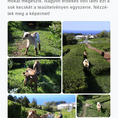
mo­kat meg­eszik. Nagyon érde­kes volt lát­ni ezt a
sok kecs­két a tea­ül­tet­vé­nyen egy­szer­re. Néz­zé­
tek meg a képeimet!