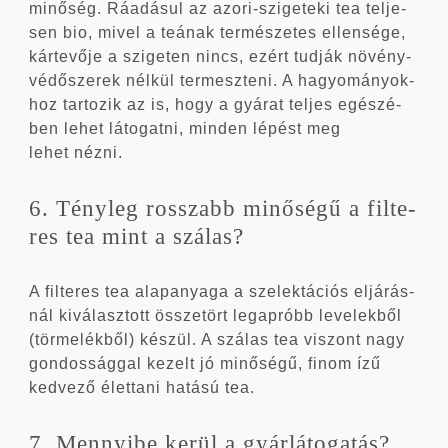
minő­ség. Ráadá­sul az azori-szigeteki tea tel­je­
sen bio, mivel a teá­nak ter­mé­sze­tes ellen­sé­ge,
kár­te­vő­je a szi­ge­ten nincs, ezért tud­ják növény­
vé­dő­sze­rek nél­kül ter­mesz­te­ni. A hagyo­má­nyok­
hoz tar­to­zik az is, hogy a gyá­rat tel­jes egé­szé­
ben lehet láto­gat­ni, min­den lépést meg
lehet nézni.
6. Tény­leg rosszabb minő­sé­gű a fil­te­
res tea mint a szálas?
A fil­te­res tea alap­anya­ga a sze­lek­tá­ci­ós eljá­rás­
nál kivá­lasz­tott össze­tört leg­ap­róbb leve­lek­ből
(tör­me­lék­ből) készül. A szá­las tea viszont nagy
gon­dos­ság­gal kezelt jó minő­sé­gű, finom ízű
ked­ve­ző élet­ta­ni hatá­sú tea.
7. Mennyi­be kerül a gyár­lá­to­ga­tás?