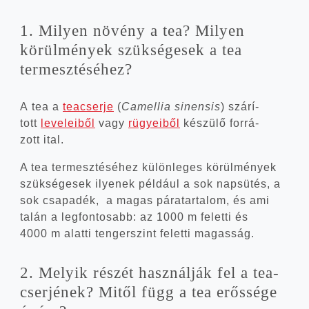
1. Milyen növény a tea? Milyen
körül­mé­nyek szük­sé­ge­sek a tea
termesztéséhez?
A tea a
tea­cser­je
(
Camel­lia sinen­sis
) szá­rí­
tott
leve­le­i­ből
vagy
rügye­i­ből
készü­lő for­rá­
zott ital.
A tea ter­mesz­té­sé­hez külön­le­ges körül­mé­nyek
szük­sé­ge­sek ilye­nek pél­dá­ul a sok nap­sü­tés, a
sok csa­pa­dék, a magas pára­tar­ta­lom, és ami
talán a leg­fon­to­sabb: az 1000 m felet­ti és
4000 m alat­ti ten­ger­szint felet­ti magasság.
2. Melyik részét hasz­nál­ják fel a tea­
cser­jé­nek? Mitől függ a tea erős­sé­ge