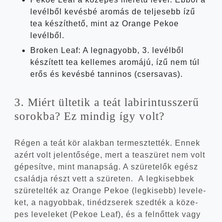
levél­ből kevés­bé aro­más de tel­je­sebb ízű
tea készít­he­tő, mint az Orange Pekoe
levélből.
Brok­en Leaf: A leg­na­gyobb, 3. levél­ből
készí­tett tea kel­le­mes aro­má­jú, ízű nem túl
erős és kevés­bé tan­ni­nos (cser­sa­vas).
3. Miért ülte­tik a teát labi­rin­tus­sze­rű
sorok­ba? Ez min­dig így volt?
Régen a teát kör alak­ban ter­mesz­tet­ték. Ennek
azért volt jelen­tő­sé­ge, mert a tea­szü­ret nem volt
gépe­sít­ve, mint manap­ság. A szü­re­te­lők egész
csa­lád­ja részt vett a szü­re­ten. A leg­ki­seb­bek
szü­re­tel­ték az Orange Pekoe (leg­ki­sebb) leve­le­
ket, a nagyob­bak, tiné­dzse­rek szed­ték a köze­
pes leve­le­ket (Pekoe Leaf), és a fel­nőt­tek vagy