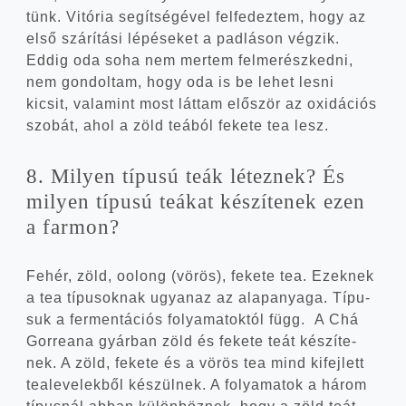
tünk. Vitó­ria segít­sé­gé­vel fel­fe­dez­tem, hogy az
első szá­rí­tá­si lépé­se­ket a pad­lá­son vég­zik.
Eddig oda soha nem mer­tem fel­me­rész­ked­ni,
nem gon­dol­tam, hogy oda is be lehet les­ni
kicsit, vala­mint most lát­tam elő­ször az oxi­dá­ci­ós
szo­bát, ahol a zöld teá­ból feke­te tea lesz.
8. Milyen típu­sú teák létez­nek? És
milyen típu­sú teá­kat készí­te­nek ezen
a farmon?
Fehér, zöld, oolong (vörös), feke­te tea. Ezek­nek
a tea típu­sok­nak ugyan­az az alap­anya­ga. Típu­
suk a fer­men­tá­ci­ós folya­ma­tok­tól függ. A Chá
Gor­re­a­na gyár­ban zöld és feke­te teát készí­te­
nek. A zöld, feke­te és a vörös tea mind kifej­lett
tea­le­ve­lek­ből készül­nek. A folya­ma­tok a három