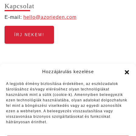
Kap­cso­lat
E‑mail:
hello@​azorieden.​com
ÍRJ NEKEM!
Hozzájárulás kezelése
A legjobb élmény biztosítása érdekében, az eszközadatok
tárolásához és/vagy eléréséhez olyan technológiákat
használunk mint a sütik (cookie-k). Amennyiben beleegyezik
ezen technológiák használatába, olyan adatokat dolgozhatunk
Vélemények
fel mint a böngészési viselkedés vagy az egyedi azonosítók
ezen a webhelyen. A beleegyezés visszautasítása vagy
visszavonása bizonyos szolgáltatásokat és funkciókat
Ritával farm túrára mentem
hátrányosan érinthet.
családommal, két gyerekkel.