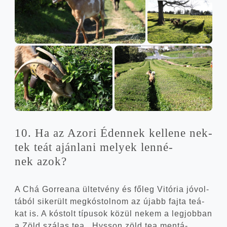
10. Ha az Azo­ri Éden­nek kel­le­ne nek­
tek teát aján­la­ni melyek len­né­
nek azok?
A Chá Gor­re­a­na ültet­vény és főleg Vitó­ria jóvol­
tá­ból sike­rült meg­kós­tol­nom az újabb faj­ta teá­
kat is. A kós­tolt típu­sok közül nekem a leg­job­ban
a Zöld szá­las tea, Hys­son zöld tea men­tá­