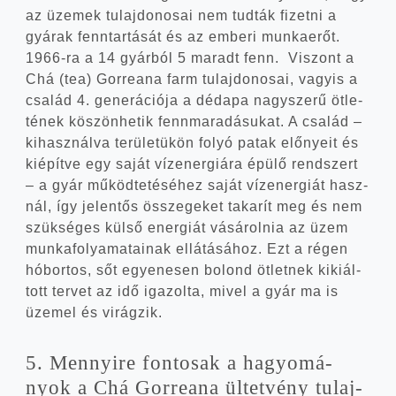
az üze­mek tulaj­do­no­sai nem tud­ták fizet­ni a
gyá­rak fenn­tar­tá­sát és az embe­ri mun­ka­erőt.
1966-ra a 14 gyár­ból 5 maradt fenn. Viszont a
Chá (tea) Gor­re­a­na farm tulaj­do­no­sai, vagy­is a
csa­lád 4. gene­rá­ci­ó­ja a déd­apa nagy­sze­rű ötle­
té­nek köszön­he­tik fenn­ma­ra­dá­su­kat. A csa­lád –
kihasz­nál­va terü­le­tü­kön folyó patak elő­nye­it és
kiépít­ve egy saját víz­ener­gi­á­ra épü­lő rend­szert
– a gyár működ­te­té­sé­hez saját víz­ener­gi­át hasz­
nál, így jelen­tős össze­ge­ket taka­rít meg és nem
szük­sé­ges kül­ső ener­gi­át vásá­rol­nia az üzem
mun­ka­fo­lya­ma­ta­i­nak ellá­tá­sá­hoz. Ezt a régen
hóbor­tos, sőt egye­ne­sen bolond ötlet­nek kiki­ál­
tott ter­vet az idő iga­zol­ta, mivel a gyár ma is
üze­mel és virágzik.
5. Mennyi­re fon­to­sak a hagyo­má­
nyok a Chá Gor­re­a­na ültet­vény tulaj­