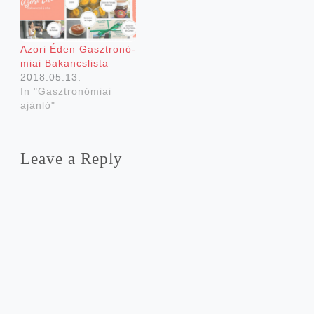
Azo­ri Éden Gaszt­ro­nó­
mi­ai Bakancslista
2018.05.13.
In "Gasztronómiai
ajánló"
Leave a Reply