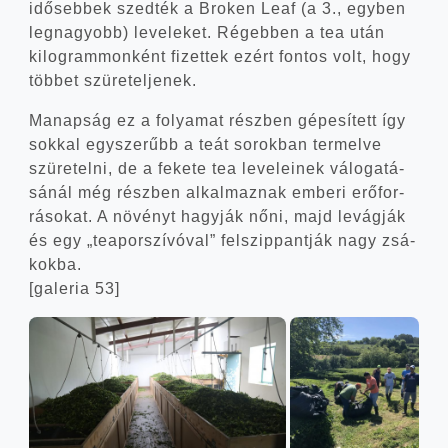
idő­seb­bek szed­ték a Brok­en Leaf (a 3., egy­ben
leg­na­gyobb) leve­le­ket. Régeb­ben a tea után
kilo­gram­mon­ként fizet­tek ezért fon­tos volt, hogy
töb­bet szüreteljenek.
Manap­ság ez a folya­mat rész­ben gépe­sí­tett így
sok­kal egy­sze­rűbb a teát sorok­ban ter­mel­ve
szü­re­tel­ni, de a feke­te tea leve­le­i­nek válo­ga­tá­
sá­nál még rész­ben alkal­maz­nak embe­ri erő­for­
rá­so­kat. A növényt hagy­ják nőni, majd levág­ják
és egy „tea­por­szí­vó­val” fel­szip­pant­ják nagy zsá­
kok­ba.
[gale­ria 53]