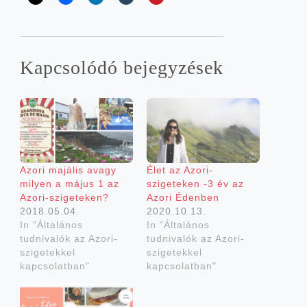
Kap­cso­ló­dó bejegyzések
Azo­ri majá­lis avagy
Élet az Azori-
milyen a május 1 az
szigeteken ‑3 év az
Azori-szigeteken?
Azo­ri Édenben
2018.05.04.
2020.10.13.
In "Általános
In "Általános
tudnivalók az Azori-
tudnivalók az Azori-
szigetekkel
szigetekkel
kapcsolatban"
kapcsolatban"