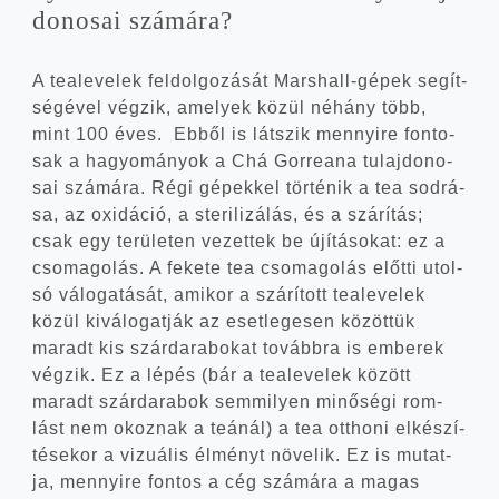
do­no­sai számára?
A tea­le­ve­lek fel­dol­go­zá­sát Marshall-gépek segít­
sé­gé­vel vég­zik, ame­lyek közül néhány több,
mint 100 éves. Ebből is lát­szik mennyi­re fon­to­
sak a hagyo­má­nyok a Chá Gor­re­a­na tulaj­do­no­
sai szá­má­ra. Régi gépek­kel tör­té­nik a tea sod­rá­
sa, az oxi­dá­ció, a ste­ri­li­zá­lás, és a szá­rí­tás;
csak egy terü­le­ten vezet­tek be újí­tá­so­kat: ez a
cso­ma­go­lás. A feke­te tea cso­ma­go­lás előt­ti utol­
só válo­ga­tá­sát, ami­kor a szá­rí­tott tea­le­ve­lek
közül kivá­lo­gat­ják az eset­le­ge­sen közöt­tük
maradt kis szár­da­ra­bo­kat tovább­ra is embe­rek
vég­zik. Ez a lépés (bár a tea­le­ve­lek között
maradt szár­da­ra­bok sem­mi­lyen minő­sé­gi rom­
lást nem okoz­nak a teá­nál) a tea ott­ho­ni elké­szí­
té­se­kor a vizu­á­lis élményt növe­lik. Ez is mutat­
ja, mennyi­re fon­tos a cég szá­má­ra a magas