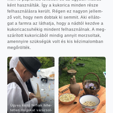
ként hasz­nál­ták. Így a kuko­ri­ca min­den része
fel­hasz­ná­lás­ra került. Régen ez nagyon jel­lem­
ző volt, hogy nem dob­tak ki sem­mit. Aki ellá­to­
gat a farm­ra az lát­hat­ja, hogy a nád­tól kezd­ve a
kuko­ri­ca­csu­hé­kig min­dent fel­hasz­nál­nak. A meg­
szá­rí­tott kuko­ri­cá­ból min­dig annyit mor­zsol­tak,
amennyi­re szük­sé­gük volt és kis kézi­ma­lom­ban
megőrölték.
Ügyes kezű fér­fi­ak hihe­
tet­len dol­go­kat vará­zsol­