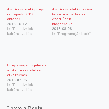
Azori-szigeteki prog­
Azori-szigeteki uta­zás­
ram­aján­ló 2018
ter­ve­ző elő­adás az
október
Azo­ri Éden
2018.10.12.
bloggereivel
In "Fesztiválok,
2018.08.08.
kultúra, vallás"
In "Programajánlatok"
Prog­ram­aján­ló júli­us­ra
az Azori-szigetekre
érkezőknek
2018.07.05.
In "Fesztiválok,
kultúra, vallás"
Leave a Reply