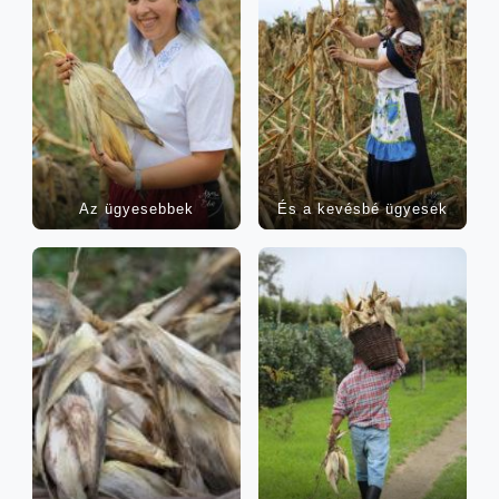
Az ügye­seb­bek
És a kevés­bé ügyesek