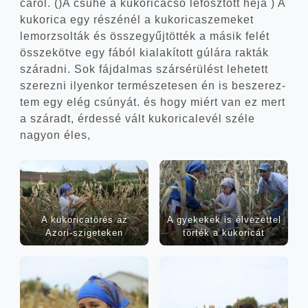
cá­ról. ()A csu­hé a kuko­ri­ca­cső lefosz­tott héja ) A
kuko­ri­ca egy részé­nél a kuko­ri­ca­sze­me­ket
lemor­zsol­ták és össze­gyűj­töt­ték a másik felét
össze­köt­ve egy fából kiala­kí­tott gúlá­ra rak­ták
szá­rad­ni. Sok fáj­dal­mas szár­sé­rü­lést lehe­tett
sze­rez­ni ilyen­kor ter­mé­sze­te­sen én is besze­rez­
tem egy elég csú­nyát. és hogy miért van ez mert
a szá­radt, érdes­sé vált kuko­ri­ca­le­vél szé­le
nagyon éles,
A kuko­ri­ca­tö­rés az
A gyek­ekek is élve­zet­tel
Azori-szigeteken
tör­ték a kukoricát