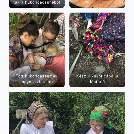
tak a kukoricacsuhéból
Főtt kuko­ri­ca­sze­mek
Készül kuko­ri­cá­ból a
nagyon ízletesek
lábtörlő