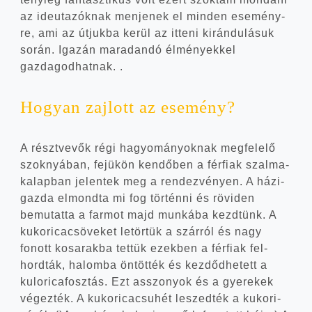
az ide­uta­zók­nak men­je­nek el min­den ese­mény­
re, ami az útjuk­ba kerül az itte­ni kirán­du­lá­suk
során. Iga­zán mara­dan­dó élmé­nyek­kel
gazdagodhatnak. .
Hogyan zaj­lott az esemény?
A részt­ve­vők régi hagyo­má­nyok­nak meg­fe­le­lő
szok­nyá­ban, fejü­kön ken­dő­ben a fér­fi­ak szal­ma­
ka­lap­ban jelen­tek meg a ren­dez­vé­nyen. A házi­
gaz­da elmond­ta mi fog tör­tén­ni és rövi­den
bemu­tat­ta a far­mot majd mun­ká­ba kezd­tünk. A
kuko­ri­ca­csö­ve­ket letör­tük a szár­ról és nagy
fonott kosa­rak­ba tet­tük ezek­ben a fér­fi­ak fel­
hord­ták, halom­ba öntöt­ték és kez­dőd­he­tett a
kulo­ri­ca­fosz­tás. Ezt asszo­nyok és a gye­re­kek
végez­ték. A kuko­ri­ca­csu­hét leszed­ték a kuko­ri­