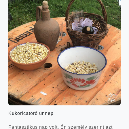
Kuko­ri­ca­tö­rő ünnep
Fan­tasz­ti­kus nap volt. Én sze­mély sze­rint azt