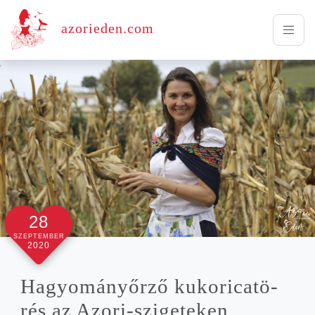
azorieden.com
28
SZEPTEMBER
2020
Hagyo­mány­őr­ző kuko­ri­ca­tö­
rés az Azori-szigeteken