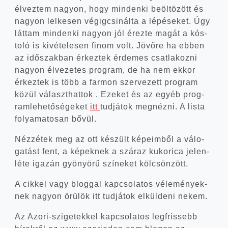
élvez­tem nagyon, hogy min­den­ki beöl­tö­zött és
nagyon lel­ke­sen végig­csi­nál­ta a lépé­se­ket. Úgy
lát­tam min­den­ki nagyon jól érez­te magát a kós­
to­ló is kivé­te­le­sen finom volt. Jövő­re ha ebben
az idő­szak­ban érkez­tek érde­mes csat­la­koz­ni
nagyon élve­ze­tes prog­ram, de ha nem ekkor
érkez­tek is több a far­mon szer­ve­zett prog­ram
közül választ­hat­tok . Eze­ket és az egyéb prog­
ram­le­he­tő­sé­ge­ket
itt
tud­já­tok meg­néz­ni. A lis­ta
folya­ma­to­san bővül.
Néz­zé­tek meg az ott készült képe­im­ből a válo­
ga­tást fent, a képek­nek a szá­raz kuko­ri­ca jelen­
lé­te iga­zán gyö­nyö­rű szí­ne­ket kölcsönzött.
A cik­kel vagy blog­gal kap­cso­la­tos véle­mé­nyek­
nek nagyon örü­lök itt tud­já­tok elkül­de­ni nekem.
Az Azori-szigetekkel kap­cso­la­tos leg­fris­sebb