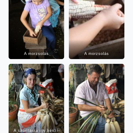
A mor­zso­lás
A mor­zso­lás
A szá­rí­tás­ra így készí­