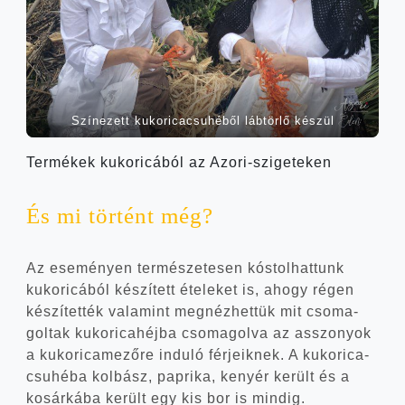
Szí­ne­zett kuko­ri­ca­csu­hé­ből láb­tör­lő készül
Ter­mé­kek kuko­ri­cá­ból az Azori-szigeteken
És mi tör­tént még?
Az ese­mé­nyen ter­mé­sze­te­sen kós­tol­hat­tunk
kuko­ri­cá­ból készí­tett éte­le­ket is, ahogy régen
készí­tet­ték vala­mint meg­néz­het­tük mit cso­ma­
gol­tak kuko­ri­ca­héj­ba cso­ma­gol­va az asszo­nyok
a kuko­ri­ca­me­ző­re indu­ló fér­je­ik­nek. A kuko­ri­ca­
csu­hé­ba kol­bász, pap­ri­ka, kenyér került és a
kosár­ká­ba került egy kis bor is mindig.