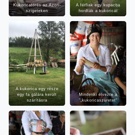
Kuko­ri­ca­tö­rés az Azori-
A fér­fi­ak egy kupac­ba
szigeteken
hord­ták a kukoricát
A kuko­ri­ca egy része
egy fa gálá­ra került
Min­den­ki élvez­te a
szárításra
ˇ„kukoricaszüretet”