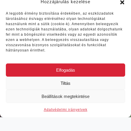
Hozzájárulás kezelése
A legjobb élmény biztosítása érdekében, az eszközadatok
tárolásához és/vagy eléréséhez olyan technológiákat
használunk mint a sütik (cookie-k). Amennyiben beleegyezik
ezen technológiák használatába, olyan adatokat dolgozhatunk
Vélemények
fel mint a böngészési viselkedés vagy az egyedi azonosítók
ezen a webhelyen. A beleegyezés visszautasítása vagy
visszavonása bizonyos szolgáltatásokat és funkciókat
Egy ideje a fejünkben
hátrányosan érinthet.
motoszkált a gondolat,hogy el
kellene látogatni erre a
Elfogadás
különleges helyre, különböző
helyekről informálódva, kb 1
Tiltás
évvel az utunk előtt
Previous
Next
feliratkoztunk Rita "Azori Éden"
Beállítások megtekintése
Facebook csoportjára is (ezt
mindenkinek ajánlom,mivel
Adat­vé­del­mi irányelvek
passzívan mindig érkezik egy
kis információ a sziget èletèről,
változásokról, ami segít