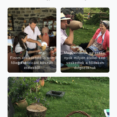
Meg­tud­hat­tuk az asszo­
Finom étel­kós­to­ló is volt
nyok milyen étel­lel ked­
főleg kuko­ri­cá­ól készült
ves­ked­tek a fől­de­ken
ételekből
dolgozóknak