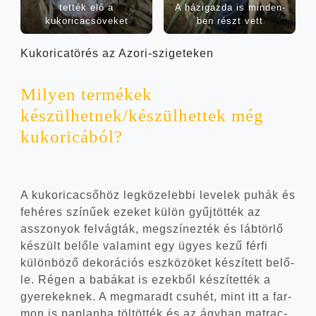
tet­ték elő a
A házi­gaz­da is min­den­
kukoricacsöveket
ben részt vett
Kuko­ri­ca­tö­rés az Azori-szigeteken
Milyen ter­mé­kek
készülhetnek/készülhettek még
kukoricából?
A kuko­ri­ca­cső­höz leg­kö­ze­leb­bi leve­lek puhák és
fehé­res szí­nű­ek eze­ket külön gyűj­töt­ték az
asszo­nyok fel­vág­ták, meg­szí­nez­ték és láb­tör­lő
készült belő­le vala­mint egy ügyes kezű fér­fi
külön­bö­ző deko­rá­ci­ós esz­kö­zö­ket készí­tett belő­
le. Régen a babá­kat is ezek­ből készí­tet­ték a
gye­re­kek­nek. A meg­ma­radt csu­hét, mint itt a far­
mon is pap­lan­ba töl­töt­ték és az ágy­ban mat­rac­