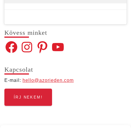
Kövess min­ket
Facebook
Instagram
Pinterest
YouTube
Kap­cso­lat
E‑mail:
hello@​azorieden.​com
ÍRJ NEKEM!