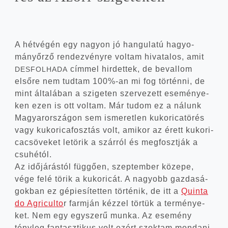
A hét­vé­gén egy nagyon jó han­gu­la­tú hagyo­
mány­őr­ző ren­dez­vény­re vol­tam hiva­ta­los, amit
cím­mel hir­det­tek, de beval­lom
DESFOLHADA
első­re nem tud­tam 100%-an mi fog tör­tén­ni, de
mint álta­lá­ban a szi­ge­ten szer­ve­zett ese­mé­nye­
ken ezen is ott vol­tam. Már tudom ez a nálunk
Magyar­or­szá­gon sem isme­ret­len kuko­ri­ca­tö­rés
vagy kuko­ri­ca­fosz­tás volt, ami­kor az érett kuko­ri­
ca­csö­ve­ket letö­rik a szár­ról és meg­foszt­ják a
csu­hé­tól.
Az idő­já­rás­tól füg­gő­en, szep­tem­ber köze­pe,
vége felé törik a kuko­ri­cát. A nagyobb gaz­da­sá­
gok­ban ez gépi­e­sí­tet­ten tör­té­nik, de itt a
Quin­ta
do Agri­cul­to
r farm­ján kéz­zel tör­tük a ter­mé­nye­
ket. Nem egy egy­sze­rű mun­ka. Az ese­mény
tény­leg fan­tasz­ti­kus volt ezért szok­tam mon­da­ni