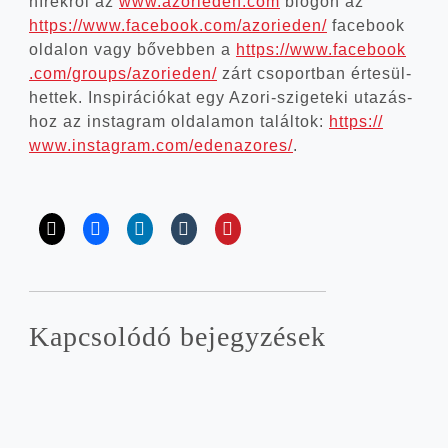
hírek­ről az
www​.azorie​den​.com
blo­gon az
https://​www​.face​book​.com/​a​z​o​r​i​e​d​en/
face­book
olda­lon vagy bőveb­ben a
https://​www​.face​book​
.com/​g​r​o​u​p​s​/​a​z​o​r​i​e​d​en/
zárt cso­port­ban érte­sül­
het­tek. Ins­pi­rá­ci­ó­kat egy Azori-szigeteki uta­zás­
hoz az ins­ta­gram olda­la­mon talál­tok:
https://​
www​.ins​ta​gram​.com/​e​d​e​n​a​z​o​r​es/
.
Kap­cso­ló­dó bejegyzések