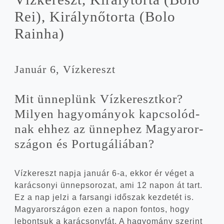
Rei), Király­nő­tor­ta (Bolo
Rainha)
Janu­ár 6, Vízkereszt
Mit ünnep­lünk Víz­ke­reszt­kor?
Milyen hagyo­má­nyok kap­cso­lód­
nak ehhez az ünnep­hez Magyar­or­
szá­gon és Portugáliában?
Víz­ke­reszt nap­ja janu­ár 6‑a, ekkor ér véget a
kará­cso­nyi ünnep­so­ro­zat, ami 12 napon át tart.
Ez a nap jel­zi a far­san­gi idő­szak kez­de­tét is.
Magyar­or­szá­gon ezen a napon fon­tos, hogy
lebont­suk a kará­csony­fát. A hagyo­mány sze­rint