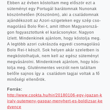
Ebben az évben kós­tol­tam meg elő­ször ezt a
süte­ményt egy Por­tu­gál bará­tom­nak Nuno­nak
köszön­he­tő­en (Köszö­nöm), aki a csa­lá­dom­nak
aján­dé­ko­zott az Azori-szigeteken egy szép cso­
ma­go­lá­sú Bolo Rei‑t, amit itt­hon Magyar­or­szá­
gon fogyasz­tot­tunk el kará­csony­kor. Nagyon
ízlett. Min­den­ki­nek aján­lom, hogy kós­tol­ja meg.
A leg­több azo­ri cuk­rász­da egye­di cso­ma­go­lá­sú
Bolo Rei‑t készít. Sok helyen akár sze­let­ben is
meg­kós­tol­hat­juk, nem kell az egész süte­ményt
meg­vá­sá­rol­ni. Min­den­ki­nek aján­lom, hogy kós­
tol­ja meg. Glu­tén­men­tes ver­zi­ót nem talál­tam
belő­le saj­nos így a csa­lá­dom tag­jai vol­tak a fő
minő­sé­gi ellenőrök.
For­rás:
http://​www​.cook​ta​.hu/​h​i​r​/​2​0​1​8​0​1​0​6​-​e​g​y​-​i​g​a​z​a​n​-​k​
i​r​a​l​y​-​s​u​t​e​m​e​n​y​-​g​a​s​p​a​r​-​m​e​n​y​h​e​r​t​-​e​s​-​b​o​l​d​i​z​s​a​r​-​k​e​
d​v​e​nce