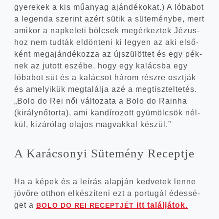
gye­re­kek a kis műanyag aján­dé­ko­kat.) A lóba­bot
a legen­da sze­rint azért sütik a süte­mény­be, mert
ami­kor a nap­ke­le­ti böl­csek meg­ér­kez­tek Jézus­
hoz nem tud­ták eldön­te­ni ki legyen az aki első­
ként meg­aján­dé­koz­za az újszü­löt­tet és egy pék­
nek az jutott eszé­be, hogy egy kalács­ba egy
lóba­bot süt és a kalá­csot három rész­re oszt­ják
és ame­lyi­kük meg­ta­lál­ja azé a meg­tisz­tel­te­tés.
„Bolo do Rei női vál­to­za­ta a Bolo do Rain­ha
(király­nő­tor­ta), ami kan­dí­ro­zott gyü­möl­csök nél­
kül, kizá­ró­lag ola­jos mag­vak­kal készül.”
A Kará­cso­nyi Süte­mény Receptje
Ha a képek és a leírás alap­ján ked­ve­tek len­ne
jövő­re ott­hon elké­szí­te­ni ezt a por­tu­gál édes­sé­
get a
itt találjátok.
BOLO
DO
REI
RECEPTJÉT