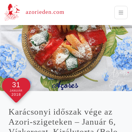
azorieden.com
31
JANUÁR
2018
Kará­cso­nyi idő­szak vége az
Azori-szigeteken – Janu­ár 6,
Víz­ke­reszt, Király­tor­ta (Bolo