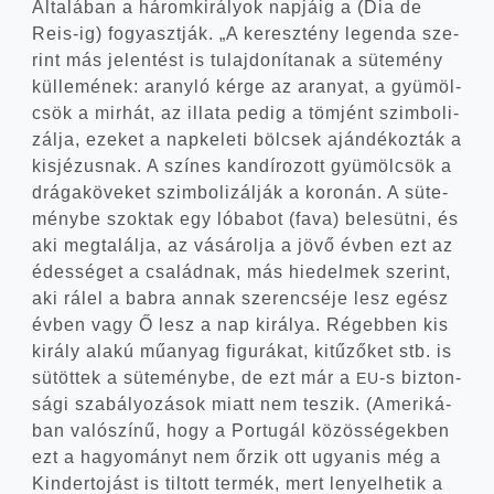
Álta­lá­ban a három­ki­rá­lyok nap­já­ig a (Dia de
Reis-ig) fogyaszt­ják. „A keresz­tény legen­da sze­
rint más jelen­tést is tulaj­do­ní­ta­nak a süte­mény
kül­le­mé­nek: arany­ló kér­ge az ara­nyat, a gyü­möl­
csök a mir­hát, az illa­ta pedig a töm­jént szim­bo­li­
zál­ja, eze­ket a nap­ke­le­ti böl­csek aján­dé­koz­ták a
kis­jé­zus­nak. A szí­nes kan­dí­ro­zott gyü­möl­csök a
drá­ga­kö­ve­ket szim­bo­li­zál­ják a koro­nán. A süte­
mény­be szok­tak egy lóba­bot (fava) bele­süt­ni, és
aki meg­ta­lál­ja, az vásá­rol­ja a jövő évben ezt az
édes­sé­get a csa­lád­nak, más hie­del­mek sze­rint,
aki rálel a bab­ra annak sze­ren­csé­je lesz egész
évben vagy Ő lesz a nap kirá­lya. Régeb­ben kis
király ala­kú műanyag figu­rá­kat, kitű­ző­ket stb. is
sütöt­tek a süte­mény­be, de ezt már a
‑s biz­ton­
EU
sá­gi sza­bá­lyo­zá­sok miatt nem teszik. (Ame­ri­ká­
ban való­szí­nű, hogy a Por­tu­gál közös­sé­gek­ben
ezt a hagyo­mányt nem őrzik ott ugyan­is még a
Kin­der­to­jást is til­tott ter­mék, mert lenyel­he­tik a