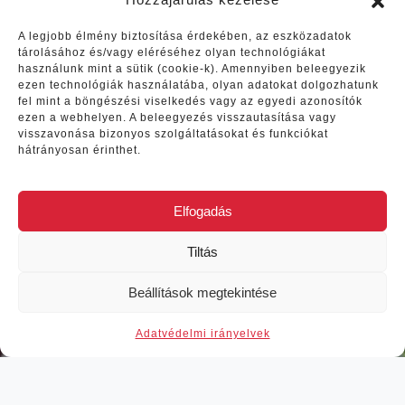
A legjobb élmény biztosítása érdekében, az eszközadatok
tárolásához és/vagy eléréséhez olyan technológiákat
használunk mint a sütik (cookie-k). Amennyiben beleegyezik
ezen technológiák használatába, olyan adatokat dolgozhatunk
Vélemények
fel mint a böngészési viselkedés vagy az egyedi azonosítók
ezen a webhelyen. A beleegyezés visszautasítása vagy
visszavonása bizonyos szolgáltatásokat és funkciókat
Először 2022 szeptemberében
hátrányosan érinthet.
.
voltunk São Miguel szigetén.
,
Akkor egy hetet töltöttünk el, ami
Elfogadás
re
nagyon kevésnek bizonyult ezen
em
a csodás szigeten. Felvettük
Tiltás
Ritával a kapcsolatot,
Previous
Next
megbeszéltünk minden fontos
Beállítások megtekintése
dolgot amit a szigetről tudni kell.
,
Voltunk Farm túrán és Furnas
Adat­vé­del­mi irányelvek
k,
túrán is Ritával. Nagyon sok
k,
információt tudtunk meg és a
farmon egy csodás napot