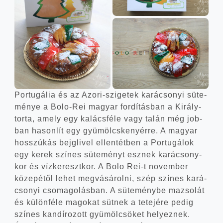
Por­tu­gá­lia és az Azori-szigetek kará­cso­nyi süte­
mé­nye a Bolo-Rei magyar for­dí­tás­ban a Király­
tor­ta, amely egy kalács­fé­le vagy talán még job­
ban hason­lít egy gyü­mölcs­ke­nyér­re. A magyar
hosszú­kás bejg­li­vel ellen­tét­ben a Por­tu­gá­lok
egy kerek szí­nes süte­ményt esz­nek kará­csony­
kor és víz­ke­reszt­kor. A Bolo Rei‑t novem­ber
köze­pé­től lehet meg­vá­sá­rol­ni, szép szí­nes kará­
cso­nyi cso­ma­go­lás­ban. A süte­mény­be mazso­lát
és külön­fé­le mago­kat süt­nek a tete­jé­re pedig
szí­nes kan­dí­ro­zott gyü­möl­csö­ket helyez­nek.