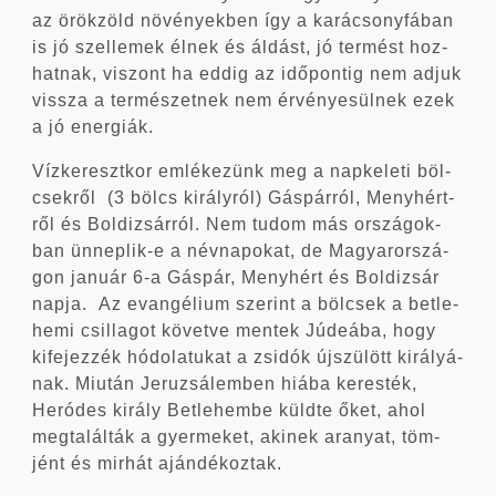
az örök­zöld növé­nyek­ben így a kará­csony­fá­ban
is jó szel­le­mek élnek és áldást, jó ter­mést hoz­
hat­nak, viszont ha eddig az idő­pon­tig nem adjuk
vissza a ter­mé­szet­nek nem érvé­nye­sül­nek ezek
a jó energiák.
Víz­ke­reszt­kor emlé­ke­zünk meg a nap­ke­le­ti böl­
csek­ről (3 bölcs király­ról) Gás­pár­ról, Meny­hért­
ről és Bol­di­zsár­ról. Nem tudom más orszá­gok­
ban ünneplik‑e a név­na­po­kat, de Magyar­or­szá­
gon janu­ár 6‑a Gás­pár, Meny­hért és Bol­di­zsár
nap­ja. Az evan­gé­li­um sze­rint a böl­csek a bet­le­
he­mi csil­la­got követ­ve men­tek Júde­á­ba, hogy
kife­jez­zék hódo­la­tu­kat a zsi­dók újszü­lött kirá­lyá­
nak. Miu­tán Jeru­zsá­lem­ben hiá­ba keres­ték,
Heró­des király Bet­le­hem­be küld­te őket, ahol
meg­ta­lál­ták a gyer­me­ket, aki­nek ara­nyat, töm­
jént és mir­hát ajándékoztak.