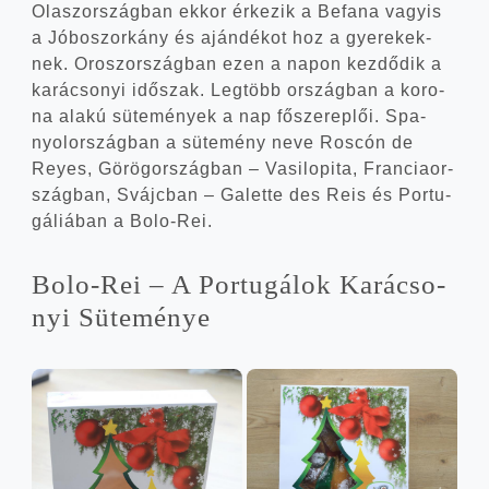
Olasz­or­szág­ban ekkor érke­zik a Befa­na vagy­is
a Jóbo­szor­kány és aján­dé­kot hoz a gye­re­kek­
nek. Orosz­or­szág­ban ezen a napon kez­dő­dik a
kará­cso­nyi idő­szak. Leg­több ország­ban a koro­
na ala­kú süte­mé­nyek a nap fősze­rep­lői. Spa­
nyol­or­szág­ban a süte­mény neve Ros­cón de
Reyes, Görög­or­szág­ban – Vasi­lop­ita, Fran­cia­or­
szág­ban, Svájc­ban – Galet­te des Reis és Por­tu­
gá­li­á­ban a Bolo-Rei.
Bolo-Rei – A Por­tu­gá­lok Kará­cso­
nyi Süteménye