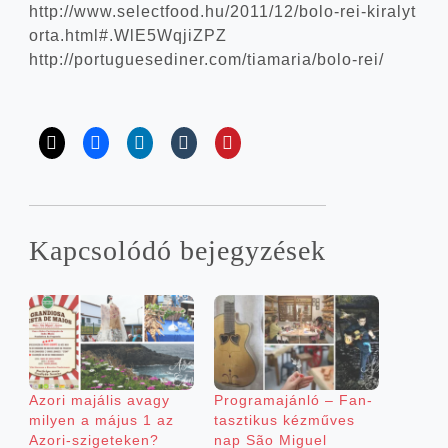
http://​www​.select​fo​od​.hu/​2​0​1​1​/​1​2​/​b​o​l​o​-​r​e​i​-​k​i​r​a​l​y​t​
o​r​t​a​.​h​t​m​l​#​.​W​l​E​5​W​q​j​i​ZPZ
http://​por​tu​gu​es​e​di​ner​.com/​t​i​a​m​a​r​i​a​/​b​o​l​o​-​r​ei/
Kap­cso­ló­dó bejegyzések
Azo­ri majá­lis avagy
Prog­ram­aján­ló – Fan­
milyen a május 1 az
tasz­ti­kus kéz­mű­ves
Azori-szigeteken?
nap São Miguel