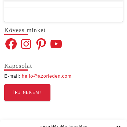
Kövess min­ket
Facebook
Instagram
Pinterest
YouTube
Kap­cso­lat
E‑mail:
hello@​azorieden.​com
ÍRJ NEKEM!
Hozzájárulás kezelése