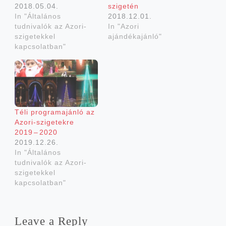
2018.05.04.
szigetén
In "Általános
2018.12.01.
tudnivalók az Azori-
In "Azori
szigetekkel
ajándékajánló"
kapcsolatban"
Téli prog­ram­aján­ló az
Azori-szigetekre
2019 – 2020
2019.12.26.
In "Általános
tudnivalók az Azori-
szigetekkel
kapcsolatban"
Leave a Reply