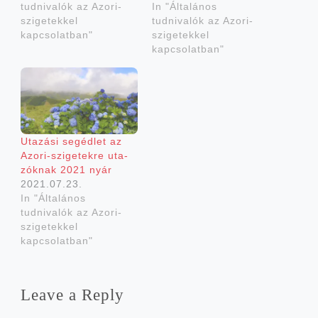
tudnivalók az Azori-
In "Általános
szigetekkel
tudnivalók az Azori-
kapcsolatban"
szigetekkel
kapcsolatban"
Uta­zá­si segéd­let az
Azori-szigetekre uta­
zók­nak 2021 nyár
2021.07.23.
In "Általános
tudnivalók az Azori-
szigetekkel
kapcsolatban"
Leave a Reply