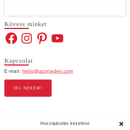
Kövess min­ket
Facebook
Instagram
Pinterest
YouTube
Kap­cso­lat
E‑mail:
hello@​azorieden.​com
ÍRJ NEKEM!
Hozzájárulás kezelése