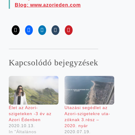
Blog: www​.azorie​den​.com
Kap­cso­ló­dó bejegyzések
Élet az Azori-
Uta­zá­si segéd­let az
szigeteken ‑3 év az
Azori-szigetekre uta­
Azo­ri Édenben
zók­nak 3.rész –
2020.10.13.
2020. nyár
In "Általános
2020.07.19.