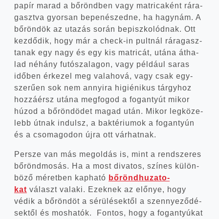
papír marad a bőrönd­ben vagy mat­ri­ca­ként rára­
gaszt­va gyor­san bepe­né­szed­ne, ha hagy­nám. A
bőrön­dök az uta­zás során bepisz­ko­lód­nak. Ott
kez­dő­dik, hogy már a check-in pult­nál rára­gasz­
ta­nak egy nagy és egy kis mat­ri­cát, utá­na átha­
lad néhány futó­sza­la­gon, vagy pél­dá­ul saras
idő­ben érke­zel meg vala­ho­vá, vagy csak egy­
sze­rű­en sok nem annyi­ra higi­é­ni­kus tárgy­hoz
hoz­zá­érsz utá­na meg­fo­god a fogan­tyút mikor
húzod a bőrön­dö­det magad után. Mikor leg­kö­ze­
lebb útnak indulsz, a bak­té­ri­u­mok a fogan­tyún
és a cso­ma­go­don újra ott várhatnak.
Per­sze van más meg­ol­dás is, mint a rend­sze­res
bőrönd­mo­sás. Ha a most diva­tos, szí­nes külön­
bö­ző méret­ben kap­ha­tó
bőrönd­hu­za­to­
kat
választ vala­ki. Ezek­nek az elő­nye, hogy
védik a bőrön­döt a sérü­lé­sek­től a szennye­ző­dé­
sek­től és mos­ha­tók. Fon­tos, hogy a fogan­tyú­kat