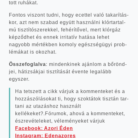
tott ruhákat.
Fon­tos viszont tud­ni, hogy ecet­tel való taka­rí­tás­
kor, azt nem sza­bad együtt hasz­nál­ni klór­tar­tal­
mú tisz­tí­tó­sze­rek­kel, fehé­rí­tő­vel, mert klór­gáz
kép­ződ­het és ennek irrita­tív hatá­sa lehet
nagyobb mér­ték­ben komoly egész­ség­ügyi prob­
lé­má­kat is okozhat.
Össze­fog­lal­va
: min­den­ki­nek aján­lom a bőrönd­
jei, háti­zsák­jai tisz­tí­tá­sát éven­te leg­alább
egyszer.
Ha tet­szett a cikk vár­juk a kom­men­te­ket és a
hoz­zá­szó­lá­so­kat ti, hogy szok­tá­tok tisz­tán tar­
ta­ni az uta­zás­hoz hasz­nált
kellékeket?.Fórumok, aho­vá a kom­men­te­ket,
ész­re­vé­te­le­ket, véle­mé­nye­ket vár­juk
Face­book: Azo­ri Éden
Ins­ta­gram: Eden­az­or­es