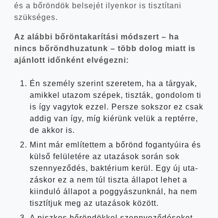
és a bőrön­dök bel­se­jét ilyen­kor is tisz­tí­ta­ni
szükséges.
Az aláb­bi bőrön­ta­ka­rí­tá­si mód­szert – ha
nincs bőrönd­hu­za­tunk – több dolog miatt is
aján­lott időn­ként elvégezni:
Én sze­mély sze­rint sze­re­tem, ha a tár­gyak,
amik­kel uta­zom szé­pek, tisz­ták, gon­do­lom ti
is így vagy­tok ezzel. Per­sze sok­szor ez csak
addig van így, míg kiérünk velük a rep­tér­re,
de akkor is.
Mint már emlí­tet­tem a bőrönd fogan­tyú­i­ra és
kül­ső felü­le­té­re az uta­zá­sok során sok
szennye­ző­dés, bak­té­ri­um kerül. Egy új uta­
zás­kor ez a nem túl tisz­ta álla­pot lehet a
kiin­du­ló álla­pot a poggyá­szunk­nál, ha nem
tisz­tít­juk meg az uta­zá­sok között.
A pisz­kos bőrön­dök­kel szennye­ző­dé­se­ket