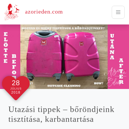
azorieden.com
28
JÚLIUS
2018
Uta­zá­si tip­pek – bőrönd­je­ink
tisz­tí­tá­sa, karbantartása