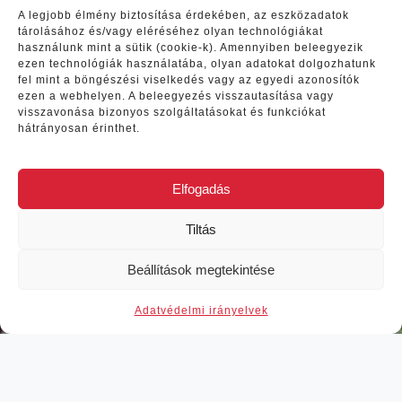
A legjobb élmény biztosítása érdekében, az eszközadatok
tárolásához és/vagy eléréséhez olyan technológiákat
használunk mint a sütik (cookie-k). Amennyiben beleegyezik
ezen technológiák használatába, olyan adatokat dolgozhatunk
Vélemények
fel mint a böngészési viselkedés vagy az egyedi azonosítók
ezen a webhelyen. A beleegyezés visszautasítása vagy
visszavonása bizonyos szolgáltatásokat és funkciókat
hátrányosan érinthet.
Minden szuper volt!!! Amit Rita
ígért és mondott, az úgy is volt.
Ha az időjárás véletlenül
Elfogadás
rosszra fordult, akkor is volt
mindig egy másik ötlete. Nagyon
Tiltás
rugalmas és hatalmas tudással
Previous
Next
rendelkező csaj. Olyan helyeken
Beállítások megtekintése
jártunk a szigeten, amit nélküle
tuti sosem találunk meg.
Adat­vé­del­mi irányelvek
— Kiss Viktória