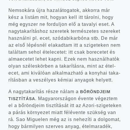
Nem­so­ká­ra újra haza­lá­to­ga­tok, akkor­ra már
kész a lis­tám mit, hogyan kell itt tárol­ni, hogy
még egy­szer ne for­dul­jon elő a tava­lyi eset. A
nagy­ta­ka­rí­tás­hoz sze­re­tek ter­mé­sze­tes sze­re­ket
hasz­nál­ni pl. ecet, szó­da­bi­kar­bó­na stb. De már
az első lépés­nél elakad­tam itt a szi­ge­te­ken nem
talál­tam sehol étel­ece­tet: itt csak bor­ece­tet és
alma­ece­tet lehet kap­ni. Ezek nem hasz­nál­ha­tók
olyan szé­les­kör­ben a taka­rí­tás­ra, mint az étel­
ecet, ami kivá­ló­an alkal­maz­ha­tó a kony­hai taka­
rí­tás­ban a veszé­lyes kémi­ai anya­gok helyett.
A nagy­ta­ka­rí­tás része nálam a
BŐRÖNDJEIM
. Magyar­or­szá­gon éven­te végez­tem
TISZTÍTÁSA
el a bőrönd­je­im tisz­tí­tá­sát itt az Azori-szigeteken
a párás kör­nye­zet miatt fél­éven­te szük­ség van
rá. Sao Migue­len még az is nehe­zí­ti a dol­go­mat,
hogy bár­mi­lyen szer­ves anyag, étel­ma­ra­dék,