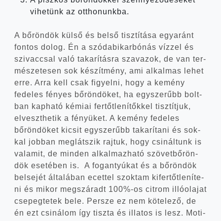
vihe­tünk az otthonunkba.
A bőrön­dök kül­ső és bel­ső tisz­tí­tá­sa egy­aránt
fon­tos dolog. Én a szó­da­bi­kar­bó­nás víz­zel és
szi­vaccsal való taka­rí­tás­ra sza­va­zok, de van ter­
mé­sze­te­sen sok készít­mény, ami alkal­mas lehet
erre. Arra kell csak figyel­ni, hogy a kemény
fede­les fényes bőrön­dö­ket, ha egy­sze­rűbb bolt­
ban kap­ha­tó kémi­ai fer­tőt­le­ní­tők­kel tisz­tít­juk,
elveszt­he­tik a fényü­ket. A kemény fede­les
bőrön­dö­ket kicsit egy­sze­rűbb taka­rí­ta­ni és sok­
kal job­ban meg­lát­szik raj­tuk, hogy csi­nál­tunk is
vala­mit, de min­den alkal­maz­ha­tó szö­vet­bő­rön­
dök ese­té­ben is. A fogan­tyú­kat és a bőrön­dök
bel­se­jét álta­lá­ban ecet­tel szok­tam kifer­tőt­le­ní­te­
ni és mikor meg­szá­radt 100%-os cit­rom illó­ola­jat
cse­peg­te­tek bele. Per­sze ez nem köte­le­ző, de
én ezt csi­ná­lom így tisz­ta és illa­tos is lesz. Moti­