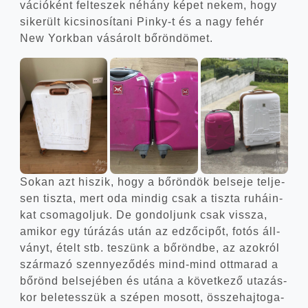
vá­ci­ó­ként fel­te­szek néhány képet nekem, hogy
sike­rült kicsi­no­sí­ta­ni Pinky‑t és a nagy fehér
New York­ban vásá­rolt bőröndömet.
Sokan azt hiszik, hogy a bőrön­dök bel­se­je tel­je­
sen tisz­ta, mert oda min­dig csak a tisz­ta ruhá­in­
kat cso­ma­gol­juk. De gon­dol­junk csak vissza,
ami­kor egy túrá­zás után az edző­ci­pőt, fotós áll­
ványt, ételt stb. teszünk a bőrönd­be, az azok­ról
szár­ma­zó szennye­ző­dés mind-mind ott­ma­rad a
bőrönd bel­se­jé­ben és utá­na a követ­ke­ző uta­zás­
kor bele­tesszük a szé­pen mosott, össze­haj­to­ga­