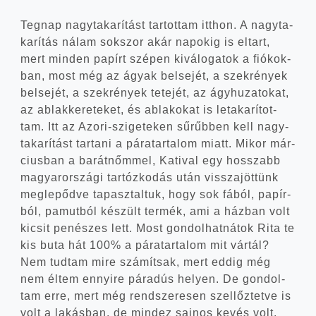
Teg­nap nagy­ta­ka­rí­tást tar­tot­tam itt­hon. A nagy­ta­
ka­rí­tás nálam sok­szor akár napo­kig is eltart,
mert min­den papírt szé­pen kivá­lo­ga­tok a fió­kok­
ban, most még az ágyak bel­se­jét, a szek­ré­nyek
bel­se­jét, a szek­ré­nyek tete­jét, az ágy­hu­za­to­kat,
az ablak­ke­re­te­ket, és abla­ko­kat is leta­ka­rí­tot­
tam. Itt az Azori-szigeteken sűrűb­ben kell nagy­
ta­ka­rí­tást tar­ta­ni a pára­tar­ta­lom miatt. Mikor már­
ci­us­ban a barát­nőm­mel, Kati­val egy hosszabb
magyar­or­szá­gi tar­tóz­ko­dás után vissza­jöt­tünk
meg­le­pőd­ve tapasz­tal­tuk, hogy sok fából, papír­
ból, pamut­ból készült ter­mék, ami a ház­ban volt
kicsit pené­szes lett. Most gon­dol­hat­ná­tok Rita te
kis buta hát 100% a pára­tar­ta­lom mit vár­tál?
Nem tud­tam mire szá­mít­sak, mert eddig még
nem éltem ennyi­re pára­dús helyen. De gon­dol­
tam erre, mert még rend­sze­re­sen szel­lőz­tet­ve is
volt a lakás­ban, de mind­ez saj­nos kevés volt.