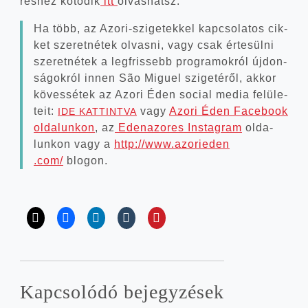
rés­hez kötő­dik
itt
olvas­hatsz.
Ha több, az Azori-szigetekkel kap­cso­la­tos cik­
ket sze­ret­né­tek olvas­ni, vagy csak érte­sül­ni
sze­ret­né­tek a leg­fris­sebb prog­ra­mok­ról újdon­
sá­gok­ról innen São Miguel szi­ge­té­ről, akkor
köves­sé­tek az Azo­ri Éden soci­al media felü­le­
te­it:
vagy
Azo­ri Éden Face­book
IDE
KATTINTVA
olda­lun­kon
, az
Eden­az­or­es Ins­ta­gram
olda­
lun­kon vagy a
http://​www​.azorie​den​
.com/
blogon.
Kap­cso­ló­dó bejegyzések