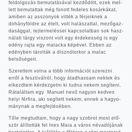
fel­dol­go­zás bemu­ta­tá­sá­val kez­dő­dött, ezek mel­
lett bemu­tat­tak még fonott fede­les kosár­ká­kat,
ami­ben az asszo­nyok vit­ték a fér­je­ik­nek a
dohány­föld­re az ételt, volt halá­szat­tal, mező­gaz­
da­ság­gal, tej­ter­me­lés­sel kap­cso­lat­ban sok hasz­
ná­la­ti tárgy viszont volt egy érde­kes­ség is egy
edény raj­ta egy malac­ka képé­vel. Ebben az
edény­ben tárol­ták a disz­nó­tor­kor a malac
belsőségeit.
Sze­ret­tem vol­na a több infor­má­ci­ót sze­rez­ni
erről a fesz­ti­vál­ról, hogy átad­has­sam nek­tek és
elkezd­tem kér­dez­get­ni ki tud­na nekem segí­te­ni.
Ráta­lál­tam egy Manu­el nevű nagyon ked­ves
helyi fér­fi­ra, aki segí­tett nekem, ennek a hagyo­
mány­nak a megfejtésében.
Tőle meg­tud­tam, hogy a nagy szob­rot most elő­
ször állí­tot­ták fel Ines Maia a város név­adó­já­nak