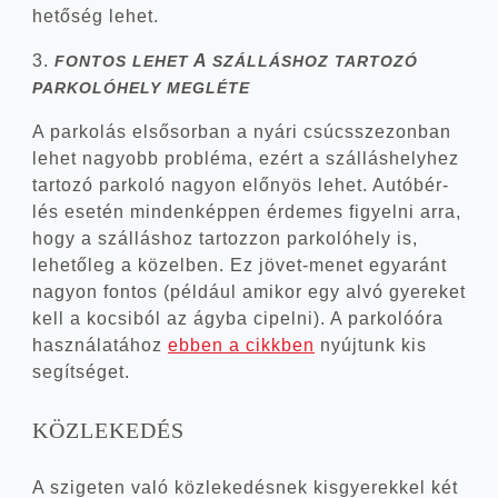
he­tő­ség lehet.
3.
A
FONTOS
LEHET
SZÁLLÁSHOZ
TARTOZÓ
PARKOLÓHELY
MEGLÉTE
A par­ko­lás első­sor­ban a nyá­ri csúcs­sze­zon­ban
lehet nagyobb prob­lé­ma, ezért a szál­lás­hely­hez
tar­to­zó par­ko­ló nagyon elő­nyös lehet. Autó­bér­
lés ese­tén min­den­kép­pen érde­mes figyel­ni arra,
hogy a szál­lás­hoz tar­toz­zon par­ko­ló­hely is,
lehe­tő­leg a közel­ben. Ez jövet-menet egy­aránt
nagyon fon­tos (pél­dá­ul ami­kor egy alvó gye­re­ket
kell a kocsi­ból az ágy­ba cipel­ni). A par­ko­ló­óra
hasz­ná­la­tá­hoz
ebben a cikk­ben
nyúj­tunk kis
segítséget.
KÖZLEKEDÉS
A szi­ge­ten való köz­le­ke­dés­nek kis­gye­rek­kel két