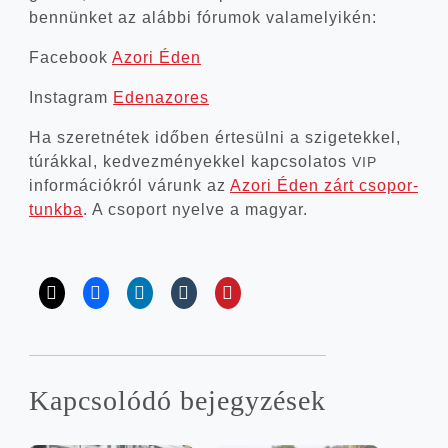
ben­nün­ket az aláb­bi fóru­mok valamelyikén:
Face­book
Azo­ri Éden
Ins­ta­gram
Eden­az­or­es
Ha sze­ret­né­tek idő­ben érte­sül­ni a szi­ge­tek­kel,
túrák­kal, ked­vez­mé­nyek­kel kap­cso­la­tos
VIP
infor­má­ci­ók­ról várunk az
Azo­ri Éden zárt cso­por­
tunk­ba
. A cso­port nyel­ve a magyar.
Kap­cso­ló­dó bejegyzések