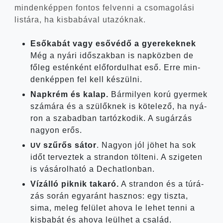
min­den­kép­pen fon­tos fel­ven­ni a cso­ma­go­lá­si
lis­tá­ra, ha kis­ba­bá­val utazóknak.
Eső­ka­bát vagy eső­vé­dő a gyerekeknek
Még a nyá­ri idő­szak­ban is nap­köz­ben de
főleg estén­ként elő­for­dul­hat eső. Erre min­
den­kép­pen fel kell készülni.
Nap­krém és kalap.
Bár­mi­lyen korú gyer­mek
szá­má­ra és a szü­lők­nek is köte­le­ző, ha nyá­
ron a sza­bad­ban tar­tóz­ko­dik. A sugár­zás
nagyon erős.
szű­rős sátor
. Nagyon jól jöhet ha sok
UV
időt ter­vez­tek a stran­don töl­te­ni. A szi­ge­ten
is vásá­rol­ha­tó a Dechatlonban.
Víz­ál­ló pik­nik taka­ró.
A stran­don és a túrá­
zás során egy­aránt hasz­nos: egy tisz­ta,
sima, meleg felü­let aho­va le lehet ten­ni a
kis­ba­bát és aho­va leül­het a család.