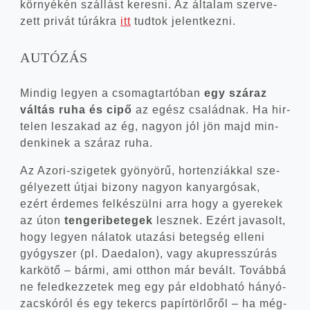
kör­nyé­kén szál­lást keres­ni. Az álta­lam szer­ve­
zett pri­vát túrák­ra
itt
tud­tok jelentkezni.
AUTÓZÁS
Min­dig legyen a cso­mag­tar­tó­ban
egy szá­raz
vál­tás ruha és cipő
az egész csa­lád­nak. Ha hir­
te­len lesza­kad az ég, nagyon jól jön majd min­
den­ki­nek a szá­raz ruha.
Az Azori-szigetek gyö­nyö­rű, hor­ten­zi­ák­kal sze­
gé­lye­zett útjai bizony nagyon kanyar­gó­sak,
ezért érde­mes fel­ké­szül­ni arra hogy a gye­re­kek
az úton
ten­ge­ri­be­te­gek
lesz­nek. Ezért java­solt,
hogy legyen nála­tok uta­zá­si beteg­ség elle­ni
gyógy­szer (pl. Dae­da­lon), vagy aku­presszú­rás
kar­kö­tő – bár­mi, ami ott­hon már bevált. Továb­bá
ne feled­kez­ze­tek meg egy pár eldob­ha­tó hányó­
zacs­kó­ról és egy tekercs papír­tör­lő­ről – ha még­