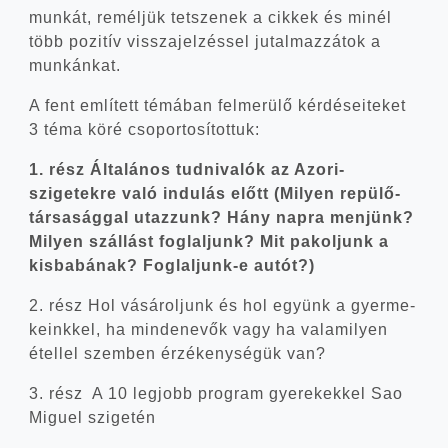
mun­kát, remél­jük tet­sze­nek a cik­kek és minél
több pozi­tív vissza­jel­zés­sel jutal­maz­zá­tok a
munkánkat.
A fent emlí­tett témá­ban fel­me­rü­lő kér­dé­se­i­te­ket
3 téma köré csoportosítottuk:
1. rész Álta­lá­nos tud­ni­va­lók az Azori-
szigetekre való indu­lás előtt (Milyen repü­lő­
tár­sa­ság­gal utaz­zunk? Hány nap­ra men­jünk?
Milyen szál­lást fog­lal­junk? Mit pakol­junk a
kis­ba­bá­nak? Foglaljunk‑e autót?)
2. rész Hol vásá­rol­junk és hol együnk a gyer­me­
ke­ink­kel, ha min­den­evők vagy ha vala­mi­lyen
étel­lel szem­ben érzé­keny­sé­gük van?
3. rész A 10 leg­jobb prog­ram gye­re­kek­kel Sao
Miguel szigetén