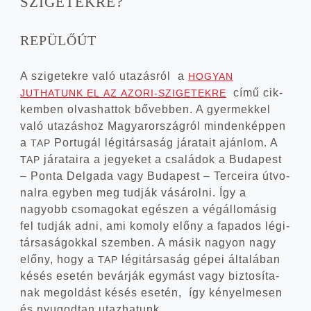
?
SZIGETEKRE
REPÜLŐÚT
A szi­ge­tek­re való uta­zás­ról a
HOGYAN
című cik­
JUTHATUNK
EL
AZ
AZORI-SZIGETEKRE
kem­ben olvas­hat­tok bőveb­ben. A gyer­mek­kel
való uta­zás­hoz Magyar­or­szág­ról min­den­kép­pen
a
Por­tu­gál légi­tár­sa­ság jára­ta­it aján­lom. A
TAP
jára­ta­i­ra a jegye­ket a csa­lá­dok a Buda­pest
TAP
– Pon­ta Del­ga­da vagy Buda­pest – Ter­ce­i­ra útvo­
nal­ra egy­ben meg tud­ják vásá­rol­ni. Így a
nagyobb cso­ma­go­kat egé­szen a vég­ál­lo­má­sig
fel tud­ják adni, ami komoly előny a fapa­dos légi­
tár­sa­sá­gok­kal szem­ben. A másik nagyon nagy
előny, hogy a
légi­tár­sa­ság gépei álta­lá­ban
TAP
késés ese­tén bevár­ják egy­mást vagy biz­to­sí­ta­
nak meg­ol­dást késés ese­tén, így kényel­me­sen
és nyu­god­tan utazhatunk.