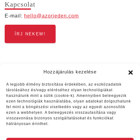
Kap­cso­lat
E‑mail:
hello@​azorieden.​com
ÍRJ NEKEM!
Hozzájárulás kezelése
A legjobb élmény biztosítása érdekében, az eszközadatok
tárolásához és/vagy eléréséhez olyan technológiákat
használunk mint a sütik (cookie-k). Amennyiben beleegyezik
ezen technológiák használatába, olyan adatokat dolgozhatunk
Vélemények
fel mint a böngészési viselkedés vagy az egyedi azonosítók
ezen a webhelyen. A beleegyezés visszautasítása vagy
visszavonása bizonyos szolgáltatásokat és funkciókat
Fantasztikus hetet töltöttünk az
hátrányosan érinthet.
Azori-szigetek Sao Miguel
szigetén, amelyet nagy