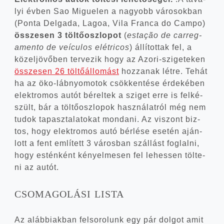
lyi évben Sao Migue­len a nagyobb váro­sok­ban
(Pon­ta Del­ga­da, Lagoa, Vila Fran­ca do Cam­po)
össze­sen 3 töl­tő­osz­lo­pot
(
est­ação de car­reg­
amen­to de veí­cu­los elét­ri­cos
) állí­tot­tak fel, a
közel­jö­vő­ben ter­ve­zik hogy az Azori-szigeteken
össze­sen 26 töl­tő­ál­lo­mást
hoz­za­nak lét­re. Tehát
ha az öko-lábnyomotok csök­ken­té­se érde­ké­ben
elekt­ro­mos autót bérel­tek a szi­get erre is fel­ké­
szült, bár a töl­tő­osz­lo­pok hasz­ná­lat­ról még nem
tudok tapasz­ta­la­to­kat mon­da­ni. Az viszont biz­
tos, hogy elekt­ro­mos autó bér­lé­se ese­tén aján­
lott a fent emlí­tett 3 város­ban szál­lást fog­lal­ni,
hogy estén­ként kényel­me­sen fel lehes­sen töl­te­
ni az autót.
CSOMAGOLÁSI
LISTA
Az aláb­bi­ak­ban fel­so­ro­lunk egy pár dol­got amit