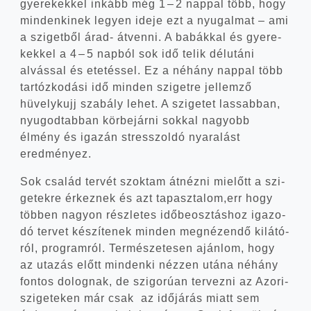
gye­re­kek­kel inkább még 1 – 2 nap­pal több, hogy
min­den­ki­nek legyen ide­je ezt a nyu­gal­mat – ami
a szi­get­ből árad- átven­ni. A babák­kal és gye­re­
kek­kel a 4 – 5 nap­ból sok idő telik dél­utá­ni
alvás­sal és ete­tés­sel. Ez a néhány nap­pal több
tar­tóz­ko­dá­si idő min­den szi­get­re jel­lem­ző
hüvelyk­ujj sza­bály lehet. A szi­ge­tet las­sab­ban,
nyu­god­tab­ban kör­be­jár­ni sok­kal nagyobb
élmény és iga­zán stressz­ol­dó nya­ra­lást
eredményez.
Sok csa­lád ter­vét szok­tam átnéz­ni mielőtt a szi­
ge­tek­re érkez­nek és azt tapasztalom,err hogy
töb­ben nagyon rész­le­tes idő­be­osz­tás­hoz iga­zo­
dó ter­vet készí­te­nek min­den meg­né­zen­dő kilá­tó­
ról, prog­ram­ról. Ter­mé­sze­te­sen aján­lom, hogy
az uta­zás előtt min­den­ki néz­zen utá­na néhány
fon­tos dolog­nak, de szi­go­rú­an ter­vez­ni az Azori-
szigeteken már csak az idő­já­rás miatt sem