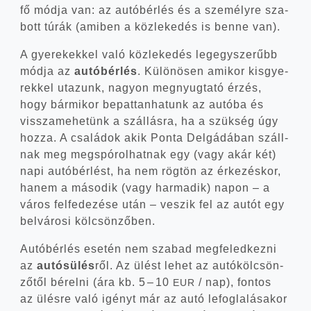
fő mód­ja van: az autó­bér­lés és a sze­mély­re sza­
bott túrák (ami­ben a köz­le­ke­dés is ben­ne van).
A gye­re­kek­kel való köz­le­ke­dés leg­egy­sze­rűbb
mód­ja az
autó­bér­lés
. Külö­nö­sen ami­kor kis­gye­
rek­kel uta­zunk, nagyon meg­nyug­ta­tó érzés,
hogy bár­mi­kor bepat­tan­ha­tunk az autó­ba és
vissza­me­he­tünk a szál­lás­ra, ha a szük­ség úgy
hoz­za. A csa­lá­dok akik Pon­ta Del­gádá­ban száll­
nak meg meg­spó­rol­hat­nak egy (vagy akár két)
napi autó­bér­lést, ha nem rög­tön az érke­zés­kor,
hanem a máso­dik (vagy har­ma­dik) napon – a
város fel­fe­de­zé­se után – veszik fel az autót egy
bel­vá­ro­si kölcsönzőben.
Autó­bér­lés ese­tén nem sza­bad meg­fe­led­kez­ni
az
autós­ülés
ről. Az ülést lehet az autó­köl­csön­
ző­től bérel­ni (ára kb. 5 – 10
/ nap), fon­tos
EUR
az ülés­re való igényt már az autó lefog­la­lá­sa­kor