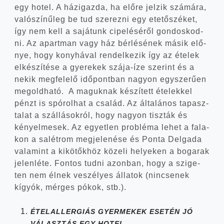
egy hotel. A házi­gaz­da, ha elő­re jel­zik szá­má­ra,
való­szí­nű­leg be tud sze­rez­ni egy ete­tő­szé­ket,
így nem kell a sajá­tunk cipe­lé­sé­ről gon­dos­kod­
ni. Az apart­man vagy ház bér­lé­sé­nek másik elő­
nye, hogy kony­há­val ren­del­ke­zik így az éte­lek
elké­szí­té­se a gye­re­kek szája-íze sze­rint és a
nekik meg­fe­le­lő idő­pont­ban nagyon egy­sze­rű­en
meg­old­ha­tó. A maguk­nak készí­tett éte­lek­kel
pénzt is spó­rol­hat a csa­lád. Az álta­lá­nos tapasz­
ta­lat a szál­lá­sok­ról, hogy nagyon tisz­ták és
kényel­me­sek. Az egyet­len prob­lé­ma lehet a fala­
kon a salét­rom meg­je­le­né­se és Pon­ta Del­ga­da
vala­mint a kikö­tők­höz köze­li helye­ken a boga­rak
jelen­lé­te. Fon­tos tud­ni azon­ban, hogy a szi­ge­
ten nem élnek veszé­lyes álla­tok (nin­cse­nek
kígyók, mér­ges pókok, stb.).
ÉTELALLERGIÁS
GYERMEKEK
ESETÉN
JÓ
VÁLASZTÁS
EGY
HOTEL