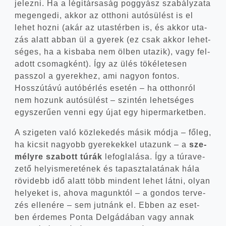
jelez­ni. Ha a légi­tár­sa­ság poggyász sza­bály­za­ta
meg­en­ge­di, akkor az ott­ho­ni autós­ülést is el
lehet hoz­ni (akár az utas­tér­ben is, és akkor uta­
zás alatt abban ül a gye­rek (ez csak akkor lehet­
sé­ges, ha a kis­ba­ba nem ölben uta­zik), vagy fel­
adott cso­mag­ként). Így az ülés töké­le­te­sen
passzol a gye­rek­hez, ami nagyon fon­tos.
Hosszú­tá­vú autó­bér­lés ese­tén – ha ott­hon­ról
nem hozunk autós­ülést – szin­tén lehet­sé­ges
egy­sze­rű­en ven­ni egy újat egy hipermarketben.
A szi­ge­ten való köz­le­ke­dés másik mód­ja – főleg,
ha kicsit nagyobb gye­re­kek­kel uta­zunk – a
sze­
mély­re sza­bott túrák
lefog­la­lá­sa. Így a túra­ve­
ze­tő hely­is­me­re­té­nek és tapasz­ta­la­tá­nak hála
rövi­debb idő alatt több min­dent lehet lát­ni, olyan
helye­ket is, aho­va magunk­tól – a gon­dos ter­ve­
zés elle­né­re – sem jut­nánk el. Ebben az eset­
ben érde­mes Pon­ta Del­gádá­ban vagy annak