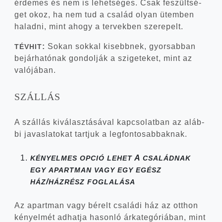
érde­mes és nem is lehet­sé­ges. Csak feszült­sé­
get okoz, ha nem tud a csa­lád olyan ütem­ben
halad­ni, mint ahogy a ter­vek­ben szerepelt.
:
Sokan sok­kal kisebb­nek, gyor­sab­ban
TÉVHIT
bejár­ha­tó­nak gon­dol­ják a szi­ge­te­ket, mint az
valójában.
SZÁLLÁS
A szál­lás kivá­lasz­tá­sá­val kap­cso­lat­ban az aláb­
bi javas­la­to­kat tart­juk a legfontosabbaknak.
A
KÉNYELMES
OPCIÓ
LEHET
CSALÁDNAK
EGY
APARTMAN
VAGY
EGY
EGÉSZ
/
HÁZ
HÁZRÉSZ
FOGLALÁSA
Az apart­man vagy bérelt csa­lá­di ház az ott­hon
kényel­mét adhat­ja hason­ló árka­te­gó­ri­á­ban, mint