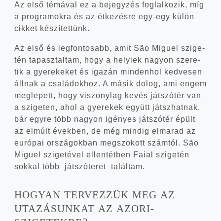
Az első témá­val ez a bejegy­zés fog­lal­ko­zik, míg
a prog­ra­mok­ra és az étke­zés­re egy-egy külön
cik­ket készítettünk.
Az első és leg­fon­to­sabb, amit São Miguel szi­ge­
tén tapasz­tal­tam, hogy a helyi­ek nagyon sze­re­
tik a gye­re­ke­ket és iga­zán min­den­hol ked­ve­sen
áll­nak a csa­lá­dok­hoz. A másik dolog, ami engem
meg­le­pett, hogy viszony­lag kevés ját­szó­tér van
a szi­ge­ten, ahol a gye­re­kek együtt játsz­hat­nak,
bár egy­re több nagyon igé­nyes ját­szó­tér épült
az elmúlt évek­ben, de még min­dig elma­rad az
euró­pai orszá­gok­ban meg­szo­kott szám­tól. São
Miguel szi­ge­té­vel ellen­tét­ben Fai­al szi­ge­tén
sok­kal több ját­szó­te­ret találtam.
HOGYAN
TERVEZZÜK
MEG
AZ
UTAZÁSUNKAT
AZ
AZORI-