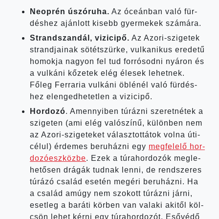
Neop­rén úszó­ru­ha.
Az óce­án­ban való für­
dés­hez aján­lott kisebb gyer­me­kek számára.
Strand­szan­dál, vizi­ci­pő.
Az Azori-szigetek
strand­ja­i­nak sötét­szür­ke, vul­ka­ni­kus ere­de­tű
homok­ja nagyon fel tud for­ró­sod­ni nyá­ron és
a vul­ká­ni kőze­tek elég éle­sek lehet­nek.
Főleg Fer­ra­ria vul­ká­ni öblé­nél való für­dés­
hez elen­ged­he­tet­len a vizicipő.
Hor­do­zó
. Amennyi­ben túráz­ni sze­ret­né­tek a
szi­ge­ten (ami elég való­szí­nű, külön­ben nem
az Azori-szigeteket válasz­tot­tá­tok vol­na úti­
cé­lul) érde­mes beru­ház­ni egy
meg­fe­le­lő hor­
do­zó­esz­köz­be
. Ezek a túra­hor­do­zók meg­le­
he­tő­sen drá­gák tud­nak len­ni, de rend­sze­res
túrá­zó csa­lád ese­tén meg­éri beru­ház­ni. Ha
a csa­lád amúgy nem szo­kott túráz­ni jár­ni,
eset­leg a bará­ti kör­ben van vala­ki aki­től köl­
csön lehet kér­ni egy túra­hor­do­zót. Eső­vé­dő