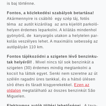
is baj történne.
Fon­tos, a köz­le­ke­dé­si sza­bá­lyok betar­tá­sa!
Akár­mennyi­re is csá­bí­tó egy szép táj, fotós
téma az autót kizá­ró­lag az arra kije­lölt par­ko­ló­
he­lyen érde­mes lepar­kol­ni. A kilá­tás min­den­hol
gyö­nyö­rű, de kanyar­gós uta­kon a hely­te­len par­
ko­lás veszé­lyes lehet. A maxi­má­lis sebes­ség az
autó­pá­lyán 110 km.
Fon­tos tájé­ko­zód­ni a szi­ge­ten lévő ben­zin­ku­
tak helyé­ről!
. Mivel nincs túl sok ben­zin­kút a
szi­ge­ten (30) érde­mes min­dig meg­tan­kol­ni a
kocsit ha lát­tok egyet. Sen­ki nem sze­ret­ne az út
szé­lén ragad­ni üres tank­kal, és a hát­só ülé­sen
síró éhes és fáradt kis­gye­re­kek­kel.
Ezen az
olda­lon
meg­ta­lál­ha­tó az összes ben­zin­kút São
Miguelen.
Elekt­ro­mos autók töl­té­si lehe­tő­sé­gei.
.A tava­