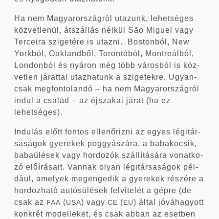
Ha nem Magyar­or­szág­ról uta­zunk, lehet­sé­ges
köz­vet­le­nül, átszál­lás nél­kül São Miguel vagy
Ter­ce­i­ra szi­ge­té­re is utaz­ni. Bos­ton­ból, New
York­ból, Oak­land­ből, Tor­on­tó­ból, Mont­re­ál­ból,
Lon­don­ból és nyá­ron még több város­ból is köz­
vet­len járat­tal utaz­ha­tunk a szi­ge­tek­re. Ugyan­
csak meg­fon­to­lan­dó – ha nem Magyar­or­szág­ról
indul a csa­lád – az éjsza­kai járat (ha ez
lehetséges).
Indu­lás előtt fon­tos ellen­őriz­ni az egyes légi­tár­
sa­sá­gok gye­re­kek poggyá­szá­ra, a baba­ko­csik,
baba­ülé­sek vagy hor­do­zók szál­lí­tá­sá­ra vonat­ko­
zó elő­írá­sa­it. Van­nak olyan légi­tár­sa­sá­gok pél­
dá­ul, ame­lyek meg­en­ge­dik a gye­re­kek részé­re a
hor­doz­ha­tó autós­ülé­sek fel­vi­te­lét a gép­re (de
csak az
(
) vagy
(
) által jóvá­ha­gyott
FAA
USA
CE
EU
konk­rét model­le­ket, és csak abban az eset­ben