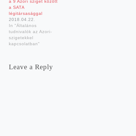
a 9 Azo­ri szi­get között
a SATA
légitársasággal
2018.04.22.
In "Általános
tudnivalók az Azori-
szigetekkel
kapcsolatban"
Leave a Reply