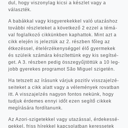
dul, hogy viszony­lag kicsi a kész­let vagy a
választék.
A babák­kal vagy kis­gye­re­kek­kel való uta­zás­hoz
továb­bi rész­le­te­ket a követ­ke­ző 2 ezzel a témá­
val fog­lal­ko­zó cik­künk­ben kap­hat­tok. Mint azt a
cikk ele­jén is jelez­tük az 2. rész­ben főleg az
étke­zés­sel, étel­ér­zé­keny­ség­gel élő gyer­me­kek
és szü­le­ik szá­má­ra készí­tet­tünk egy kis segít­sé­
get. A 3. rész­ben pedig össze­gyűj­töt­tük a 10 leg­
jobb gye­re­kes prog­ra­mot São Miguel szigetén.
Ha tet­szett az írá­sunk vár­juk pozi­tív vissza­jel­zé­
se­i­te­ket a cikk alatt vagy a véle­mé­nyek rovat­ban
itt. A vissza­jel­zés nagyon fon­tos nekünk, hogy
tud­juk érde­mes ennyi időt ezen segí­tő cik­kek
meg­írá­sá­ra fordítanunk.
Az Azori-szigetekkel vagy uta­zás­sal, érde­kes­sé­
gek­kel, friss hírek­kel kap­cso­lat­ban keres­se­tek