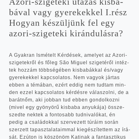
Azori-szigeteki uta­zás kis­ba­
bá­val vagy gye­re­kek­kel I.rész
Hogyan készül­jünk fel egy
azori-szigeteki kirándulásra?
A Gyak­ran Ismé­telt Kér­dé­sek, ame­lyet az Azori-
szigetekről és főleg São Miguel szi­ge­té­ről intéz­
tek hoz­zám több­sé­gé­ben kis­ba­bák­kal és/vagy
gye­re­kek­kel kap­cso­la­tos. Nem vagyok jár­tas
ebben a témá­ban, ezért eddig nem tud­tam min­
den ezzel kap­cso­la­tos kér­dés­re vála­szol­ni, de a
barát­nőm, aki job­ban tud ebben gon­dol­koz­ni
(mivel egy gyö­nyö­rű kis­ba­ba anyu­ká­ja) össze­
szed­te nek­tek a fon­to­sabb tud­ni­va­ló­kat, én
pedig a csa­lá­dok­kal szer­ve­zett túrá­im során
szer­zett tapasz­ta­la­ta­im­mal kiegé­szí­tet­tem az írá­
sát. Ezúton is köszö­nöm Kati­nak a fan­tasz­ti­kus