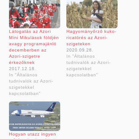
Láto­ga­tás az Azo­ri
Hagyo­mány­őr­ző kuko­
Mini Miku­lá­sok föld­jén
ri­ca­tö­rés az Azori-
avagy prog­ram­aján­ló
szigeteken
decem­ber­ben az
2020.09.28.
Azori-szigetre
In "Általános
érkezőknek
tudnivalók az Azori-
2017.12.18.
szigetekkel
In "Általános
kapcsolatban"
tudnivalók az Azori-
szigetekkel
kapcsolatban"
Hogyan utazz ingyen