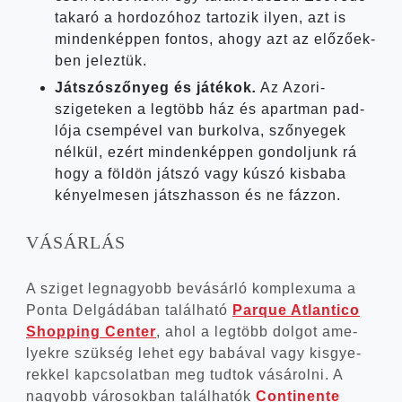
taka­ró a hor­do­zó­hoz tar­to­zik ilyen, azt is
min­den­kép­pen fon­tos, ahogy azt az elő­ző­ek­
ben jeleztük.
Ját­szó­sző­nyeg és játé­kok
.
Az Azori-
szigeteken a leg­több ház és apart­man pad­
ló­ja csem­pé­vel van bur­kol­va, sző­nye­gek
nél­kül, ezért min­den­kép­pen gon­dol­junk rá
hogy a föl­dön ját­szó vagy kúszó kis­ba­ba
kényel­me­sen játsz­has­son és ne fázzon.
VÁSÁRLÁS
A szi­get leg­na­gyobb bevá­sár­ló komp­le­xu­ma a
Pon­ta Del­gádá­ban talál­ha­tó
Par­que Atlan­ti­co
Shop­ping Cen­ter
, ahol a leg­több dol­got ame­
lyek­re szük­ség lehet egy babá­val vagy kis­gye­
rek­kel kap­cso­lat­ban meg tud­tok vásá­rol­ni. A
nagyobb váro­sok­ban talál­ha­tók
Con­ti­nen­te