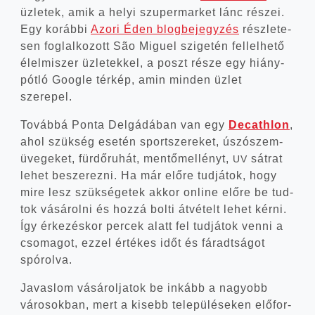
üzle­tek, amik a helyi szu­per­mar­ket lánc részei.
Egy koráb­bi
Azo­ri Éden blog­be­jegy­zés
rész­le­te­
sen fog­lal­ko­zott São Miguel szi­ge­tén fel­lel­he­tő
élel­mi­szer üzle­tek­kel, a poszt része egy hiány­
pót­ló Goog­le tér­kép, amin min­den üzlet
szerepel.
Továb­bá Pon­ta Del­gádá­ban van egy
Decath­lon
,
ahol szük­ség ese­tén sport­sze­re­ket, úszó­szem­
üve­ge­ket, für­dő­ru­hát, men­tő­mel­lényt,
sát­rat
UV
lehet besze­rez­ni. Ha már elő­re tud­já­tok, hogy
mire lesz szük­sé­ge­tek akkor online elő­re be tud­
tok vásá­rol­ni és hoz­zá bol­ti átvé­telt lehet kér­ni.
Így érke­zés­kor per­cek alatt fel tud­já­tok ven­ni a
cso­ma­got, ezzel érté­kes időt és fáradt­sá­got
spórolva.
Javas­lom vásá­rol­ja­tok be inkább a nagyobb
váro­sok­ban, mert a kisebb tele­pü­lé­se­ken elő­for­