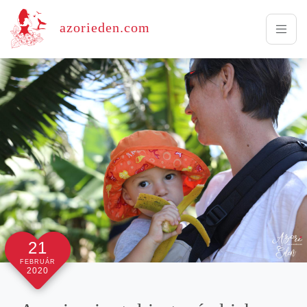
azorieden.com
21
FEBRUÁR
2020