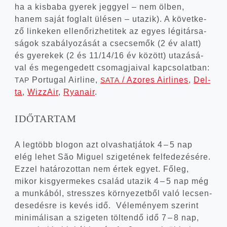
ha a kis­ba­ba gye­rek jeggyel – nem ölben,
hanem saját fog­lalt ülé­sen – uta­zik). A követ­ke­
ző lin­ke­ken ellen­őriz­he­ti­tek az egyes légi­tár­sa­
sá­gok sza­bá­lyo­zá­sát a cse­cse­mők (2 év alatt)
és gye­re­kek (2 és 11/14/16 év között) uta­zá­sá­
val és meg­en­ge­dett cso­mag­ja­i­val kap­cso­lat­ban:
Por­tugal Air­line,
/ Azor­es Air­li­nes
,
Del­
TAP
SATA
ta
,
Wiz­zAir
,
Rya­nair
.
IDŐTARTAM
A leg­több blo­gon azt olvas­hat­já­tok 4 – 5 nap
elég lehet São Miguel szi­ge­té­nek fel­fe­de­zé­sé­re.
Ezzel hatá­ro­zot­tan nem értek egyet. Főleg,
mikor kis­gyer­me­kes csa­lád uta­zik 4 – 5 nap még
a mun­ká­ból, stresszes kör­nye­zet­ből való lecsen­
de­se­dés­re is kevés idő. Véle­mé­nyem sze­rint
mini­má­li­san a szi­ge­ten töl­ten­dő idő 7 – 8 nap,