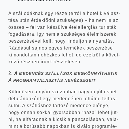
A szál­lo­dák­nak egy része (erről a hotel kivá­lasz­
tá­sa után érdek­lőd­ni szük­sé­ges) – ha nem is az
összes – fel van készül­ve étel­al­ler­gi­ás turis­ták
foga­dá­sá­ra, így nem a szük­sé­ges élel­mi­sze­rek
beszer­zé­sé­vel kell, hogy indul­jon a nya­ra­lás.
Ráadá­sul saj­nos egyes ter­mé­kek beszer­zé­se
kimon­dot­tan nehéz­kes lehet, de ezek­ről a követ­
ke­ző rész­ben írunk részletesen.
2.
A
MEDENCÉS
SZÁLLÁSOK
MEGKÖNNYÍTHETIK
A
PROGRAMVÁLASZTÁS
NEHÉZSÉGEIT
Külö­nö­sen a nyá­ri sze­zon­ban nagyon jól eshet
dél­utá­non­ként egy meden­cé­ben lehűl­ni, fel­fris­
sül­ni. A szál­lás­hoz tar­to­zó meden­ce elő­nye,
hogy onnan sok­kal gyor­sab­ban “haza” lehet jut­
ni, ha elfá­rad­nak a kicsik a pan­cso­lás­ban, vala­
mint a ború­sabb napok­ban is kivá­ló prog­ram­le­