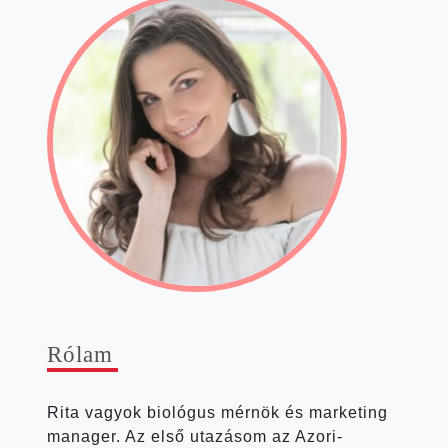
Rólam
Rita vagyok bio­ló­gus mér­nök és mar­ke­ting
mana­ger. Az első uta­zá­som az Azori-