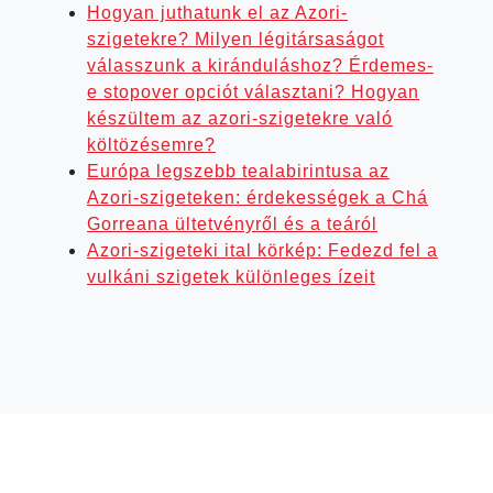
Hogyan juthatunk el az Azori-
szigetekre? Milyen légitársaságot
válasszunk a kiránduláshoz? Érdemes-
e stopover opciót választani? Hogyan
készültem az azori-szigetekre való
költözésemre?
Európa legszebb tealabirintusa az
Azori-szigeteken: érdekességek a Chá
Gorreana ültetvényről és a teáról
Azori-szigeteki ital körkép: Fedezd fel a
vulkáni szigetek különleges ízeit