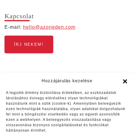
Kap­cso­lat
E‑mail:
hello@​azorieden.​com
ÍRJ NEKEM!
Hozzájárulás kezelése
A legjobb élmény biztosítása érdekében, az eszközadatok
tárolásához és/vagy eléréséhez olyan technológiákat
használunk mint a sütik (cookie-k). Amennyiben beleegyezik
ezen technológiák használatába, olyan adatokat dolgozhatunk
Vélemények
fel mint a böngészési viselkedés vagy az egyedi azonosítók
ezen a webhelyen. A beleegyezés visszautasítása vagy
visszavonása bizonyos szolgáltatásokat és funkciókat
Június végén nyolc napot
hátrányosan érinthet.