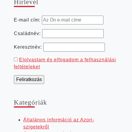
Hír­le­vél
E-mail cím:
Családnév:
Keresztnév:
Elolvastam és elfogadom a felhasználási
feltételeket
Kate­gó­ri­ák
Általános információ az Azori-
szigetekről