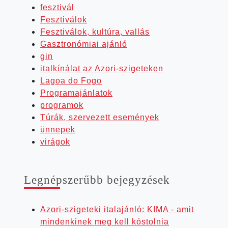
fesztivál
Fesztiválok
Fesztiválok, kultúra, vallás
Gasztronómiai ajánló
gin
italkínálat az Azori-szigeteken
Lagoa do Fogo
Programajánlatok
programok
Túrák, szervezett események
ünnepek
virágok
Leg­nép­sze­rűbb bejegyzések
Azori-szigeteki italajánló: KIMA - amit
mindenkinek meg kell kóstolnia