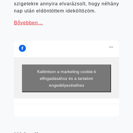
szigetekre annyi­ra elva­rá­zsolt, hogy néhány
nap után eldön­töt­tem ideköltözöm.
Bőveb­ben…
Kattintson a marketing cookie-k
elfogadásához és a tartalom
engedélyezéséhez