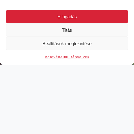
töltöttünk Sao Miguel szigeten.
Már az utazás szervezése során
Elfogadás
nagyon sok hasznos információt,
segítséget kaptam Ritától az
Tiltás
időpont kiválasztásától a
Previous
Next
repülőjárat, szállás
Beállítások megtekintése
kiválasztásán át a gépkocsi
bérlésig. Részt vettünk a
Adat­vé­del­mi irányelvek
budapesti előadáson is, ahol
szintén sok hasznos
információhoz jutottunk és
személyesen is találkoztunk
Ritával. Nagyon vártuk az
utazást, ami fantasztikusan
sikerült, felejthetetlen
élményekkel és rengeteg új
információval gazdagodtunk.
Copyright ©
Eden Azores
2017 -
2026
—
Adat­vé­del­
Rita által szervezett túrák
mi irányelvek
minden percét élveztük,