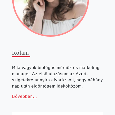
Rólam
Rita vagyok bio­ló­gus mér­nök és mar­ke­ting
mana­ger. Az első uta­zá­som az Azori-
szigetekre annyi­ra elva­rá­zsolt, hogy néhány
nap után eldön­töt­tem ideköltözöm.
Bőveb­ben…