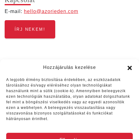
Kap­cso­lat
E‑mail:
hello@​azorieden.​com
ÍRJ NEKEM!
Hozzájárulás kezelése
A legjobb élmény biztosítása érdekében, az eszközadatok
tárolásához és/vagy eléréséhez olyan technológiákat
használunk mint a sütik (cookie-k). Amennyiben beleegyezik
ezen technológiák használatába, olyan adatokat dolgozhatunk
Vélemények
fel mint a böngészési viselkedés vagy az egyedi azonosítók
ezen a webhelyen. A beleegyezés visszautasítása vagy
visszavonása bizonyos szolgáltatásokat és funkciókat
Egy hetet töltöttünk el a csodás
hátrányosan érinthet.
Azori- szigeteken. Nagy
szerencsénkre gyönyörű időt