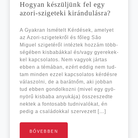
Hogyan készül­jünk fel egy
azori-szigeteki kirándulásra?
A Gyak­ran Ismé­telt Kér­dé­sek, ame­lyet
az Azori-szigetekről és főleg São
Miguel szigetéről intéz­tek hoz­zám több­
sé­gé­ben kis­ba­bák­kal és/vagy gye­re­kek­
kel kap­cso­la­tos. Nem vagyok jár­tas
ebben a témá­ban, ezért eddig nem tud­
tam min­den ezzel kapcsolatos kér­dés­re
vála­szol­ni, de a barát­nőm, aki job­ban
tud ebben gon­dol­koz­ni (mivel egy gyö­
nyö­rű kis­ba­ba anyu­ká­ja) össze­szed­te
nek­tek a fon­to­sabb tud­ni­va­ló­kat, én
pedig a csa­lá­dok­kal szer­ve­zett […]
BŐVEBBEN