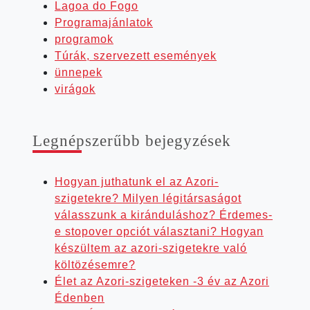
Lagoa do Fogo
Programajánlatok
programok
Túrák, szervezett események
ünnepek
virágok
Leg­nép­sze­rűbb bejegyzések
Hogyan juthatunk el az Azori-
szigetekre? Milyen légitársaságot
válasszunk a kiránduláshoz? Érdemes-
e stopover opciót választani? Hogyan
készültem az azori-szigetekre való
költözésemre?
Élet az Azori-szigeteken -3 év az Azori
Édenben