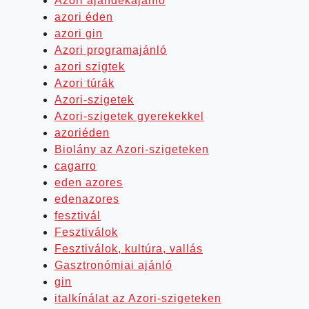
Azori ajándékajánló
azori éden
azori gin
Azori programajánló
azori szigtek
Azori túrák
Azori-szigetek
Azori-szigetek gyerekekkel
azoriéden
Biolány az Azori-szigeteken
cagarro
eden azores
edenazores
fesztivál
Fesztiválok
Fesztiválok, kultúra, vallás
Gasztronómiai ajánló
gin
italkínálat az Azori-szigeteken