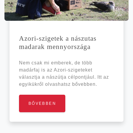
Azori-szigetek a nász­utas
mada­rak mennyországa
Nem csak mi emberek, de több
madárfaj is az Azori-szigeteket
választja a nászútja célpontjául. Itt az
egyikükről olvashatsz bővebben.
BŐVEBBEN