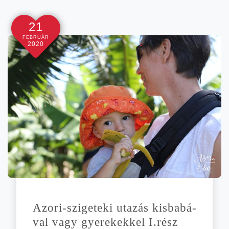
21
FEBRUÁR
2020
Azori-szigeteki uta­zás kis­ba­bá­
val vagy gye­re­kek­kel I.rész